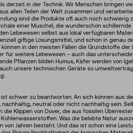
ls derzeit in der Technik. Wir Menschen bringen vi
us allen Teilen der Welt zusammen und verarbeit
dung sind die Produkte oft auch noch schwierig zu
Schale einer Muschel, die wunderschön schillernde
 den Lebewesen selbst aus lokal verfügbaren Materi
ziell giftige Lösungsmittel, und schon in genau de
 können in den meisten Fällen die Grundstoffe de
ter für weitere Lebewesen – auch das unterscheidet
tende Pflanzen bilden Humus, Käfer werden von Ige
auch unsere technischen Geräte so umweltverträg
g:
t, ist schwer zu beantworten. An sich können aus der
 nachhaltig, neutral oder nicht nachhaltig sein. Sel
n die Klippen von Dover, die aus fossilen Überres
Kohlenwasserstoffen. Was die belebte Natur auszei
en von Jahren besteht. Und das ist schon eine Leist
das Prinzip Nachhaltigkeit der bionischen Material