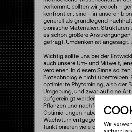
vorkommt, sollten wir jedoch – ge
konfrontiert sind – in unseren b
generell als grundlegend nachhal
bionische Materialien, Strukturen
es schon größere Anstrengungen u
gefragt. Umdenken ist angesagt. 
Wichtig sollte uns bei der Entwic
auch unsere Um- und Mitwelt, jene
verdienen. In diesem Sinne sollte
Biotechnologie nicht übertreiben.
optimierte Phytomining, also der 
Umgebung, und zwar auf eine Art 
aufgereinigt werden und Metalle 
Pflanzen und nachfolgendem Verb
COOK
Optimierungen haben nun dazu gef
Wachstum entgegensteht. Dies is
Wir verwen
funktionieren viele der Lösungen d
sicherzust