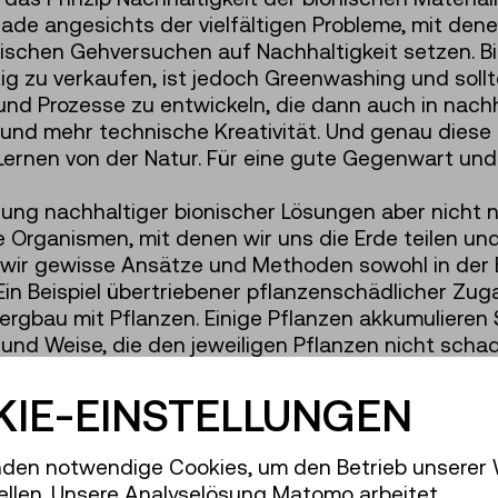
rade angesichts der vielfältigen Probleme, mit dene
ionischen Gehversuchen auf Nachhaltigkeit setzen.
tig zu verkaufen, ist jedoch Greenwashing und sol
 und Prozesse zu entwickeln, die dann auch in nac
nd mehr technische Kreativität. Und genau diese t
Lernen von der Natur. Für eine gute Gegenwart und
klung nachhaltiger bionischer Lösungen aber nicht 
 Organismen, mit denen wir uns die Erde teilen un
n wir gewisse Ansätze und Methoden sowohl in der 
 Ein Beispiel übertriebener pflanzenschädlicher Zu
Bergbau mit Pflanzen. Einige Pflanzen akkumuliere
und Weise, die den jeweiligen Pflanzen nicht scha
angesammelt (z. B. Cadmium in Sonnenblumenblüten
rennen aus ihrer Asche gewonnen werden können.
IE-EINSTELLUNGEN
ührt, dass die Pflanzen so viele Metalle aufnehm
t meiner Meinung nach nicht notwendig. Sanft und
den notwendige Cookies, um den Betrieb unserer
er Natur. Und dadurch, mit Zeit und Muße, entwickel
ellen. Unsere Analyselösung Matomo arbeitet