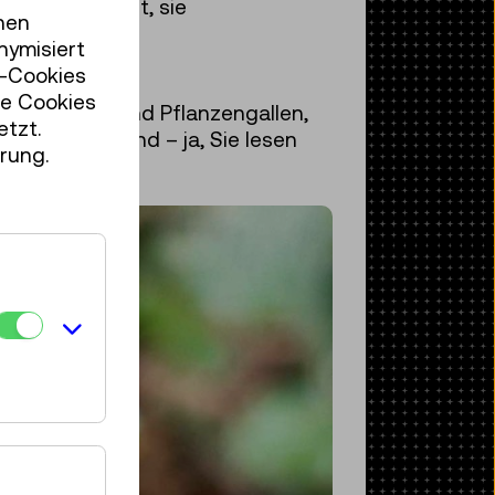
en gerade erst, sie
hen
nymisiert
r-Cookies
se Cookies
 die Technik sind Pflanzengallen,
etzt.
osen Farben und – ja, Sie lesen
rung.