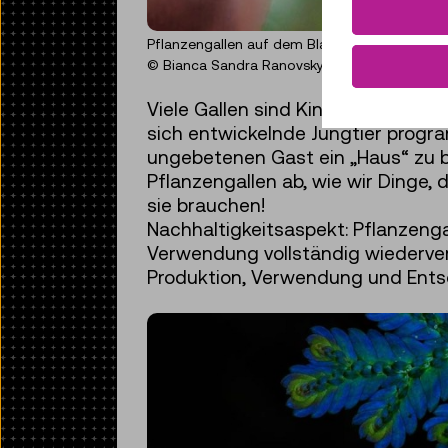
Pflanzengallen auf dem Blatt einer jungen Buc
© Bianca Sandra Ranovsky
Viele Gallen sind Kinderstuben für
sich entwickelnde Jungtier progr
ungebetenen Gast ein „Haus“ zu b
Pflanzengallen ab, wie wir Dinge,
sie brauchen!
Nachhaltigkeitsaspekt: Pflanzenga
Verwendung vollständig wiederver
Produktion, Verwendung und Entso