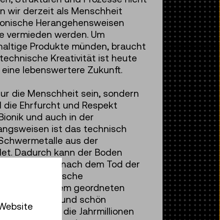
n wir derzeit als Menschheit
 Bionische Herangehensweisen
lte vermieden werden. Um
hhaltige Produkte münden, braucht
echnische Kreativität ist heute
 eine lebenswertere Zukunft.
nur die Menschheit sein, sondern
d die Ehrfurcht und Respekt
Bionik und auch in der
gangsweisen ist das technisch
n Schwermetalle aus der
det. Dadurch kann der Boden
blättern), die nach dem Tod der
 Biotechnologische
en, dass es ihrem geordneten
 langsam, gut und schön
 Website
ten sich über die Jahrmillionen