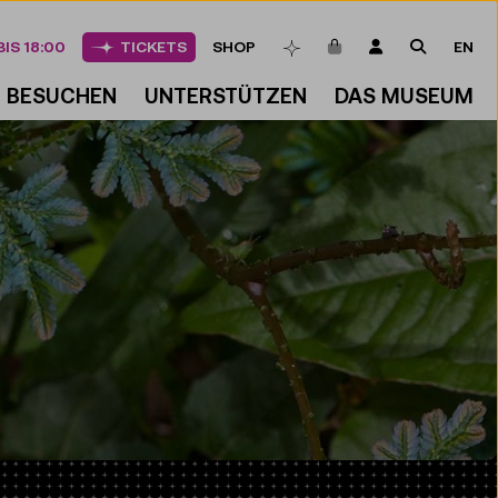
ARTIKEL IM WAREN
LOGIN
SUCHE
IS 18:00
TICKETS
SHOP
EN
MERKLISTE
BESUCHEN
UNTERSTÜTZEN
DAS MUSEUM