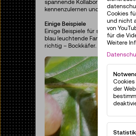
spannende Kollaborationen, oft ü
datenschut
kennenzulernen und zu verstehen. D
Cookies fü
und nicht 
Einige Beispiele
von YouTub
Einige Beispiele für schöne und fu
für die Vi
blau leuchtende Farne im tropisch
Weitere In
richtig – Bockkäfer.
Datenschu
Notwend
Cookies 
der Webs
bestimm
deaktivi
Statistik