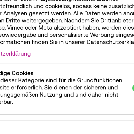
ber Artengrenzen hinweg, und wir Menschen beginn
zfreundlich und cookielos, sodass keine zusätzlic
ie Natur ist die größte Lehrerin!
r Analysen gesetzt werden. Alle Daten werden ano
an Dritte weitergegeben. Nachdem Sie Drittanbiete
e, Vimeo oder Meta akzeptiert haben, werden die
nktionelle Inspirationen aus der belebten Natur für
deowiedergabe und personalisierte Werbung einges
en Regenwald, schillernde Schmetterlinge mit farbl
formationen finden Sie in unserer Datenschutzerklä
tzerklärung
ige Cookies
dieser Kategorie sind für die Grundfunktionen
ite erforderlich. Sie dienen der sicheren und
ungsgemäßen Nutzung und sind daher nicht
erbar.