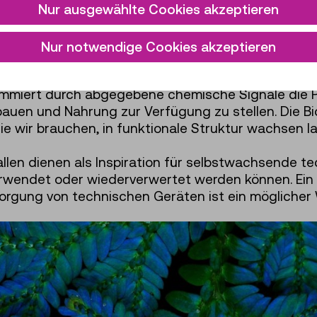
Nur ausgewählte Cookies akzeptieren
he, Nationalpark Kalkalpen, 2022
Nur notwendige Cookies akzeptieren
 Insekten. Gallwespen beispielsweise stechen Blätter
ammiert durch abgegebene chemische Signale die P
auen und Nahrung zur Verfügung zu stellen. Die Bi
 die wir brauchen, in funktionale Struktur wachsen 
llen dienen als Inspiration für selbstwachsende te
wendet oder wiederverwertet werden können. Ein d
rgung von technischen Geräten ist ein möglicher W