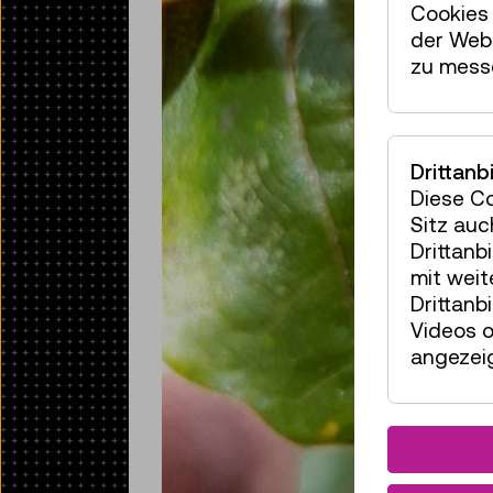
Cookies 
der Webs
zu mess
Drittanb
Diese C
Sitz auc
Drittanb
mit wei
Drittanb
Videos o
angezeig