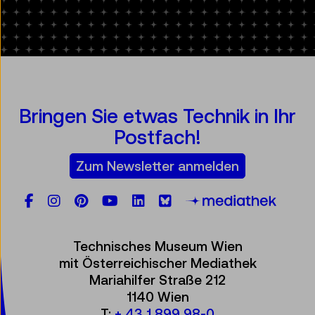
Bringen Sie etwas Technik in Ihr
Postfach!
Zum Newsletter anmelden
Facebook
Instagram
Pinterest
YouTube
LinkedIn
Bluesky
Öste
Technisches Museum Wien
mit Österreichischer Mediathek
Mariahilfer Straße 212
1140 Wien
T:
+ 43 1 899 98-0