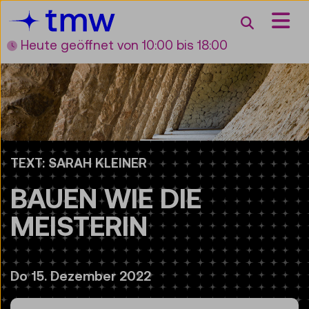
Accesskey [3]
Accesskey [1]
Accesskey [2]
Accesskey [4]
Zum Inhalt
Zum Hauptmenü
Zur Suche
Zur Zielgruppennavigation
Suche
Heute geöffnet
von 10:00 bis 18:00
TEXT: SARAH KLEINER
BAUEN WIE DIE
MEISTERIN
Do 15. Dezember 2022