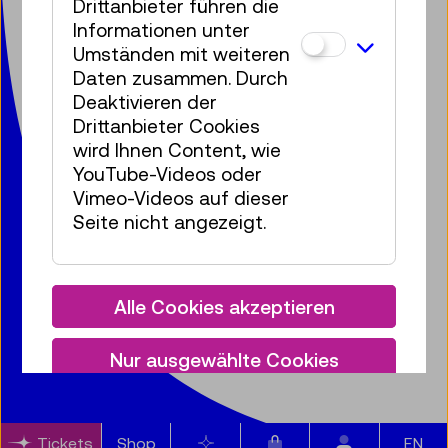
Drittanbieter führen die
Mariahilfer Straße 212
Informationen unter
1140 Wien
Umständen mit weiteren
T:
+ 43 1 899 98-0
Daten zusammen. Durch
museumsbox@tmw.at
Deaktivieren der
Drittanbieter Cookies
wird Ihnen Content, wie
Presse
Vermietung
Kontakt
Jobs
YouTube-Videos oder
Datenschutz
Barrierefreiheitserklärung
Vimeo-Videos auf dieser
Impressum
Cookies
Seite nicht angezeigt.
Alle Cookies akzeptieren
© 2020 – 2026 TMW
Nur ausgewählte Cookies
akzeptieren
Nur notwendige Cookies
Artikel im Warenkorb
Tickets
Shop
Merkliste
EN