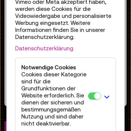
Aufreiter, der seine persönlichen Highlights der
Vimeo oder Meta akzeptiert haben,
Sonderausstellung „Energiewende. Wettlauf mit der
werden diese Cookies für die
Zeit“ zeigt. Die Ausstellung setzt sich mit den sehr
aktuellen Fragen auseinander, wie wir mit den
Videowiedergabe und personalisierte
Klimawandel umgehen müssen und was wir tun
Werbung eingesetzt. Weitere
können, um die Energiewende zu schaffen.
Informationen finden Sie in unserer
Cookies für ' youtube ' sind nicht
Datenschutzerklärung.
aktiviert. Der Inhalt wird daher nicht
Datenschutzerklärung
geladen.
Sie können dies in den Cookie
Einstellungen ändern.
Notwendige Cookies
Cookies dieser Kategorie
Cookie-Einstellungen öffnen
sind für die
Grundfunktionen der
Website erforderlich. Sie
dienen der sicheren und
bestimmungsgemäßen
Nutzung und sind daher
nicht deaktivierbar.
Zurück zur Liste