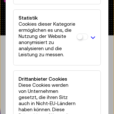
Statistik
Cookies dieser Kategorie
ermöglichen es uns, die
Nutzung der Website
anonymisiert zu
analysieren und die
Leistung zu messen.
Bringen Sie etwas Technik in Ihr
Postfach!
Zum Newsletter anmelden
Drittanbieter Cookies
Diese Cookies werden
Facebook
Instagram
Pinterest
YouTube
LinkedIn
Bluesky
Öste
von Unternehmen
gesetzt, die ihren Sitz
auch in Nicht-EU-Ländern
Technisches Museum Wien
haben können. Diese
mit Österreichischer Mediathek