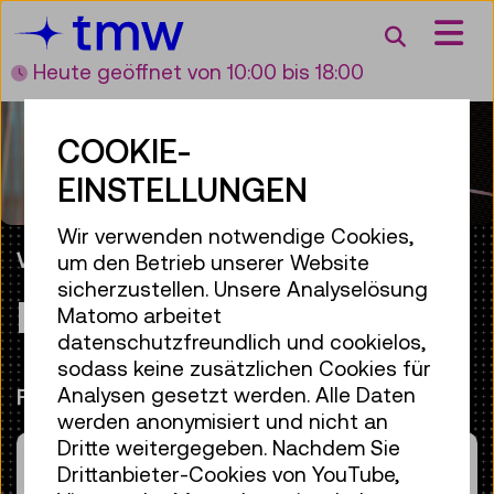
Accesskey [3]
Accesskey [1]
Accesskey [2]
Accesskey [4]
Zum Inhalt
Zum Hauptmenü
Zur Suche
Zur Zielgruppennavigation
Suche
Heute geöffnet
von 10:00 bis 18:00
COOKIE-
EINSTELLUNGEN
Wir verwenden notwendige Cookies,
VIRTUELLER RUNDGANG: PETER AUFREITER
um den Betrieb unserer Website
sicherzustellen. Unsere Analyselösung
DIRECTOR’S CHOICE
Matomo arbeitet
datenschutzfreundlich und cookielos,
sodass keine zusätzlichen Cookies für
Analysen gesetzt werden. Alle Daten
Fr 14. Juli 2023
werden anonymisiert und nicht an
Dritte weitergegeben. Nachdem Sie
Drittanbieter-Cookies von YouTube,
Ausstellungsbesuch mit Generaldirektor Peter
Ausstellungsbesuch mit Generaldirektor Peter