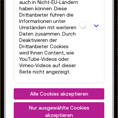
auch in Nicht-EU-Ländern
haben können. Diese
Drittanbieter führen die
Informationen unter
Umständen mit weiteren
Daten zusammen. Durch
Verschiedene Typen von Metallbereifung mit
unterschiedlichen Federungssystemen (v. l. n. r.) aus
Deaktivieren der
Druckfedern (1) und Blattfedern (2-4)
Drittanbieter Cookies
wird Ihnen Content, wie
Konzept und durchgeführte
YouTube-Videos oder
Konservierungsmaßnahmen: Zu Beginn
Vimeo-Videos auf dieser
wurde der Reifen trocken gereinigt: Mit
Seite nicht angezeigt.
Pinsel und Staubsauger entfernten die
Restaurator:innen lose Staub- und
Schmutzpartikel. Nach sorgfältiger
Abwägung entschieden sie sich
Alle Cookies akzeptieren
bewusst dafür, die erdigen Rückstände
und die gleichmäßige rotbraune
Nur ausgewählte Cookies
Oxidationsschicht nicht vollständig zu
akzeptieren
entfernen. Sie gelten als authentische