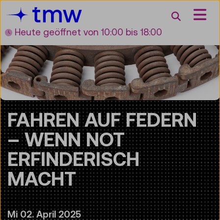
Accesskey [3]
Accesskey [1]
Accesskey [2]
Accesskey [4]
Zum Inhalt
Zum Hauptmenü
Zur Suche
Zur Zielgruppennavigation
Suche
Heute geöffnet
von 10:00 bis 18:00
FAHREN AUF FEDERN
– WENN NOT
ERFINDERISCH
MACHT
Mi 02. April 2025