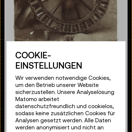
COOKIE-
EINSTELLUNGEN
TMW-Metallfedernreifen: Originalfoto aus dem Jahr
1916
© Technisches Museum Wien
Wir verwenden notwendige Cookies,
um den Betrieb unserer Website
Notlösung mit System: Reifen ohne
sicherzustellen. Unsere Analyselösung
Gummi
Matomo arbeitet
Mit Beginn des Ersten Weltkriegs riss
datenschutzfreundlich und cookielos,
der Nachschub an Kolonialwaren ab.
sodass keine zusätzlichen Cookies für
Gummi wurde knapp und unterstand
Analysen gesetzt werden. Alle Daten
bald der militärischen Kontrolle –
werden anonymisiert und nicht an
prioritär verwendet für Gasmasken,