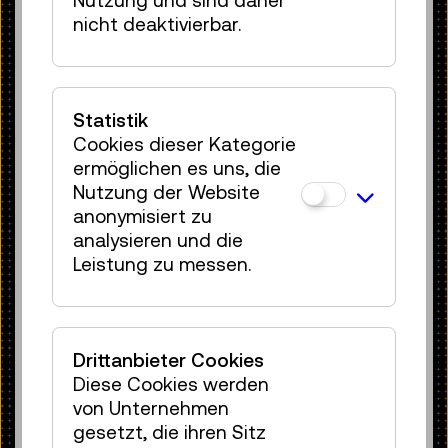
Staub- und Schmutzschicht überzogen.
nicht deaktivierbar.
Der vorgefundene Zustand resultiert
aus der langen Lagerung des Objektes
im Schuppen des Vorbesitzers.
Zusätzlich wurden Erdrückstände
Statistik
(vermutlich noch aus der
Cookies dieser Kategorie
Nutzungsphase) und Kalkspritzer
ermöglichen es uns, die
(vermutlich Fremdfarbe/Farbspritzer
Nutzung der Website
während der Lagerung) vorgefunden. Bei
anonymisiert zu
der rotbraunen Schicht handelt es sich
analysieren und die
um Oxidation des Eisens mit Sauerstoff
Leistung zu messen.
aus der Luft und stellt eine natürlich
gealterte Oberfläche dar. Dies ist nicht
immanent substanzgefährdend. „Aktive
Korrosion“, die mit einer bis zu 10-fachen
Drittanbieter Cookies
Volumens-Vergrößerung einhergehen
Diese Cookies werden
kann und substanzgefährdend ist,
von Unternehmen
konnte nur an einer Stelle von ca. 3 x 5
gesetzt, die ihren Sitz
cm gefunden werden.