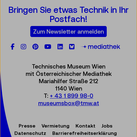
Bringen Sie etwas Technik in Ihr
Postfach!
Zum Newsletter anmelden
Facebook
Instagram
Pinterest
YouTube
LinkedIn
Bluesky
Öste
Technisches Museum Wien
mit Österreichischer Mediathek
Mariahilfer Straße 212
1140 Wien
T:
+ 43 1 899 98-0
museumsbox@tmw.at
Presse
Vermietung
Kontakt
Jobs
Datenschutz
Barrierefreiheitserklärung