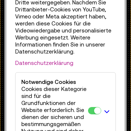
Dritte weitergegeben. Nachdem Sie
Kabelisolierungen und wetterfeste
Drittanbieter-Cookies von YouTube,
Kleidung. Für den zivilen Bereich
Vimeo oder Meta akzeptiert haben,
mussten Alternativen her. Eine davon:
werden diese Cookies für die
Räder mit Stahlfedern statt
Videowiedergabe und personalisierte
Gummibereifung. Ab 1916 kamen diese
Werbung eingesetzt. Weitere
auf Sanitätsfahrzeugen und Fahrrädern
Informationen finden Sie in unserer
zum Einsatz – eine pragmatische, aber
Datenschutzerklärung.
wenig komfortable Lösung.
Datenschutzerklärung
Konservierung und Restaurierung
Als der Reifen in die
Notwendige Cookies
Restaurierungswerkstatt kam, wurde
Cookies dieser Kategorie
zunächst dessen Zustand und
sind für die
technischer Aufbau mit dem Team der
Grundfunktionen der
Kurator:innen- und Restaurator:innen in
Website erforderlich. Sie
Augenschein genommen. Das gesamte
dienen der sicheren und
Objekt war von einer gleichmäßigen
bestimmungsgemäßen
rotbraunen Schicht sowie einer dicken
Nutzung und sind daher