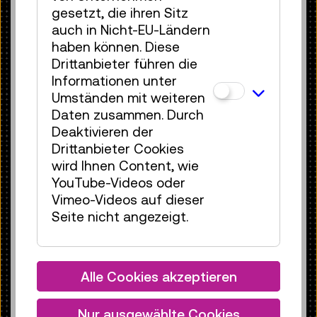
gesetzt, die ihren Sitz
auch in Nicht-EU-Ländern
haben können. Diese
Drittanbieter führen die
Informationen unter
Umständen mit weiteren
Daten zusammen. Durch
Deaktivieren der
Drittanbieter Cookies
wird Ihnen Content, wie
YouTube-Videos oder
Künstlerin Júlia Pontés im McColl Center for Art +
Vimeo-Videos auf dieser
Innovation, Charlotte, USA
Seite nicht angezeigt.
© Júlia Pontés
In ihrer Praxis weist die Künstlerin auf
die Zusammenhänge zwischen
Alle Cookies akzeptieren
Bergbauaktivitäten und Infrastrukturen
hin. So zeigt ihr Kurzfilm
O maior trem do
Nur ausgewählte Cookies