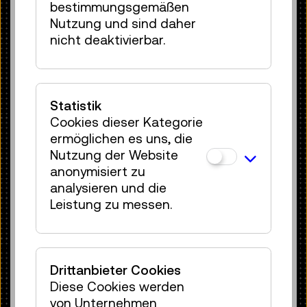
vorangetrieben, ab den 1970er-Jahren
bestimmungsgemäßen
stiegen die Exporte dramatisch an.
Nutzung und sind daher
Heute wird der Begriff
megamineração
nicht deaktivierbar.
(Mega-Bergbau) in der Forschung
verwendet, um die massiven
Dimensionen zu veranschaulichen, die
dieser angenommen hat. In Brasilien
Statistik
führte der Mega-Bergbau zu zwei der
Cookies dieser Kategorie
verheerendsten Umweltkatastrophen
ermöglichen es uns, die
des Landes: dem Bruch der Staudämme
Nutzung der Website
in Mariana 2015 und Brumadinho 2019,
anonymisiert zu
deren Folgen etwa Júlia Pontés in ihren
analysieren und die
Fotoarbeiten sichtbar macht.
Leistung zu messen.
Drittanbieter Cookies
Diese Cookies werden
von Unternehmen