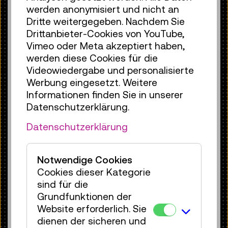
werden anonymisiert und nicht an
mineralischen Rohstoffen notwendig
Dritte weitergegeben. Nachdem Sie
waren.
Drittanbieter-Cookies von YouTube,
Vimeo oder Meta akzeptiert haben,
Während die Infrastruktur der Dom-
werden diese Cookies für die
Pedro-II.-Eisenbahn, die den
Videowiedergabe und personalisierte
Ausgangspunkt der Forschungen des
Werbung eingesetzt. Weitere
TMW-Brasilien-Teilprojekts „Koloniale
Informationen finden Sie in unserer
Infrastrukturen“ bildete, ursprünglich für
Datenschutzerklärung.
die Verfrachtung von Kaffee gebaut
wurde, mit dem Ziel, verschiedene
Datenschutzerklärung
Kaffeeplantagen zu verbinden, diente
sie später dazu, mineralische Rohstoffe
vom Landesinneren zu den Häfen an der
Notwendige Cookies
Atlantikküste zu transportieren. In Minas
Cookies dieser Kategorie
Gerais wurde der Abbau mineralischer
sind für die
Rohstoffe in der zweiten Hälfte des 19.
Grundfunktionen der
Jahrhunderts infolge technischer
Website erforderlich. Sie
Entwicklungen in großem Maßstab
dienen der sicheren und