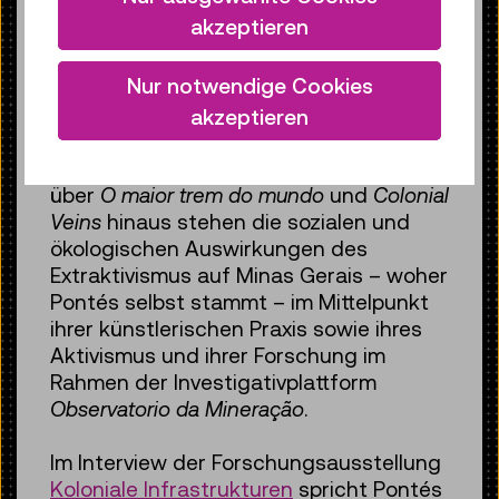
mundo
den Transport von Eisenerz auf
akzeptieren
Schienen. Während Passant:innen den
„längsten Zug der Welt“ von einer
Nur notwendige Cookies
Brücke aus betrachten, bewegt sich
dieser scheinbar endlos durch Bild und
akzeptieren
Landschaft und unterstreicht damit die
Dimensionen des Mega-Bergbaus. Auch
über
O maior trem do mundo
und
Colonial
Veins
hinaus stehen die sozialen und
ökologischen Auswirkungen des
Extraktivismus auf Minas Gerais – woher
Pontés selbst stammt – im Mittelpunkt
ihrer künstlerischen Praxis sowie ihres
Aktivismus und ihrer Forschung im
Rahmen der Investigativplattform
Observatorio da Mineração
.
Im Interview der Forschungsausstellung
Koloniale Infrastrukturen
spricht Pontés