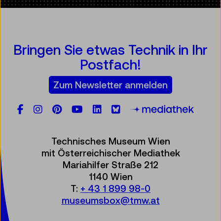
Bringen Sie etwas Technik in Ihr
Postfach!
Zum Newsletter anmelden
Facebook
Instagram
Pinterest
YouTube
LinkedIn
Bluesky
Öste
Technisches Museum Wien
mit Österreichischer Mediathek
Mariahilfer Straße 212
1140 Wien
T:
+ 43 1 899 98-0
museumsbox@tmw.at