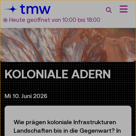
Accesskey [3]
Accesskey [1]
Accesskey [2]
Accesskey [4]
Zum Inhalt
Zum Hauptmenü
Zur Suche
Zur Zielgruppennavigation
Suche
Heute geöffnet
von 10:00 bis 18:00
KOLONIALE ADERN
Mi 10. Juni 2026
Wie prägen koloniale Infrastrukturen
Landschaften bis in die Gegenwart? In