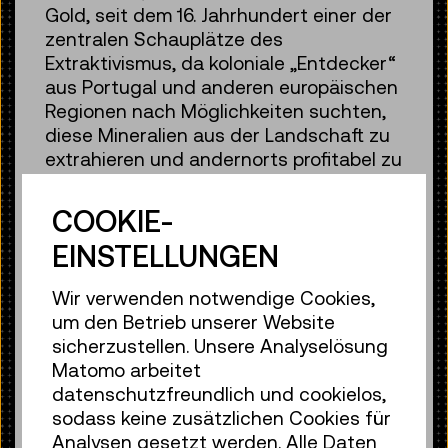
Gold, seit dem 16. Jahrhundert einer der
zentralen Schauplätze des
Extraktivismus, da koloniale „Entdecker“
aus Portugal und anderen europäischen
Regionen nach Möglichkeiten suchten,
diese Mineralien aus der Landschaft zu
extrahieren und andernorts profitabel zu
verkaufen. Akteur:innen der
Habsburgermonarchie nahmen
COOKIE-
besonders ab dem 19. Jahrhundert aktiv
EINSTELLUNGEN
an diesen kolonialen Kartierungen teil.
Auch über die bekannte Brasilien-
Wir verwenden notwendige Cookies,
Expedition (1817–1835) hinaus waren
um den Betrieb unserer Website
Österreicher:innen an anderen, weniger
sicherzustellen. Unsere Analyselösung
bekannten Expeditionen und Projekten
Matomo arbeitet
mit kolonialen Interessen beteiligt, etwa
datenschutzfreundlich und cookielos,
an der Planung und dem Bau von
sodass keine zusätzlichen Cookies für
Eisenbahninfrastrukturen, die für den
Analysen gesetzt werden. Alle Daten
Transport von agrarischen und