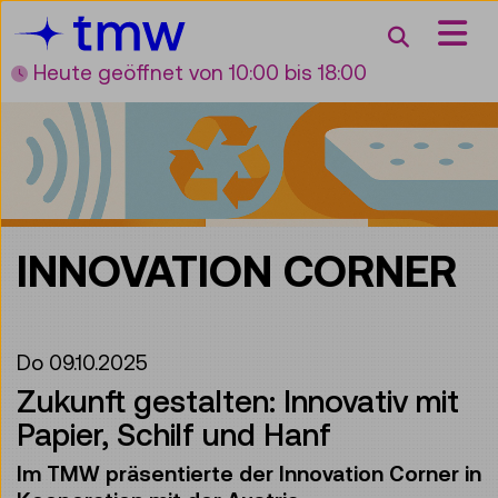
Accesskey [3]
Accesskey [1]
Accesskey [2]
Accesskey [4]
Zum Inhalt
Zum Hauptmenü
Zur Suche
Zur Zielgruppennavigation
Suche
Heute geöffnet
von 10:00 bis 18:00
INNOVATION CORNER
Do 09.10.2025
Zukunft gestalten: Innovativ mit
Papier, Schilf und Hanf
Im TMW präsentierte der Innovation Corner in