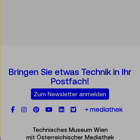
Bringen Sie etwas Technik in Ihr
Postfach!
Zum Newsletter anmelden
Facebook
Instagram
Pinterest
YouTube
LinkedIn
Bluesky
Öste
Technisches Museum Wien
mit Österreichischer Mediathek