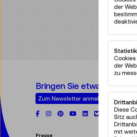
der Webs
bestimm
deaktivi
Statistik
Cookies 
der Webs
zu mess
Bringen Sie etwas Technik 
Zum Newsletter anmelden
Drittanb
Diese C
Facebook
Instagram
Pinterest
YouTube
LinkedIn
Bluesky
Sitz auc
Drittanb
mit wei
Presse
V