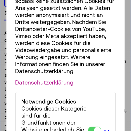
sodass keine zusätzlichen Cookies für
Kinder & Familie
Analysen gesetzt werden. Alle Daten
Shopprodukte
werden anonymisiert und nicht an
Dritte weitergegeben. Nachdem Sie
Drittanbieter-Cookies von YouTube,
Als kleiner Junge sah Stephen Hawking zu den
Vimeo oder Meta akzeptiert haben,
Sternen hoch und fragte sich, was das
werden diese Cookies für die
Universum sei. Obwohl er nie Klassenbester
Videowiedergabe und personalisierte
war, schaffte er es mit seiner Neugier nach
Werbung eingesetzt. Weitere
Oxford und Cambridge, auf die angesehensten
Informationen finden Sie in unserer
Universitäten Englands. Außerdem entwickelte
Datenschutzerklärung.
er eines der bedeutendsten
wissenschaftlichen Konzepte des 20.
Datenschutzerklärung
Jahrhunderts: die sogenannte »Hawking-
Strahlung«. Little People, Big Dreams erzählt
Notwendige Cookies
von den beeindruckenden Lebensgeschichten
Cookies dieser Kategorie
großer Menschen: Jede dieser Persönlichkeiten,
sind für die
ob Künstlerin, Pilotin oder Wissenschaftler, hat
Grundfunktionen der
Unvorstellbares erreicht. Dabei begann alles,
Website erforderlich. Sie
als sie noch klein waren: mit großen Träumen.