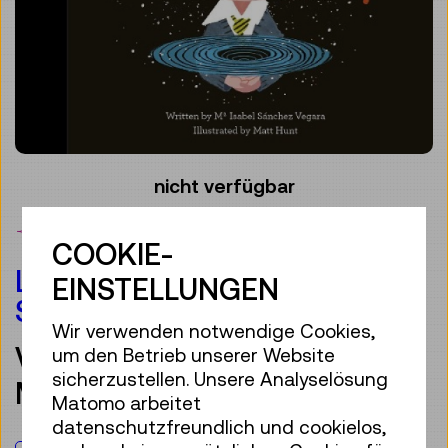
nicht verfügbar
Merken
COOKIE-
LITTLE PEOPLE, BIG DREAMS:
EINSTELLUNGEN
STEPHEN HAWKING
Wir verwenden notwendige Cookies,
VON SANCHEZ VEGARA,
um den Betrieb unserer Website
sicherzustellen. Unsere Analyselösung
MARIA ISABEL
Matomo arbeitet
datenschutzfreundlich und cookielos,