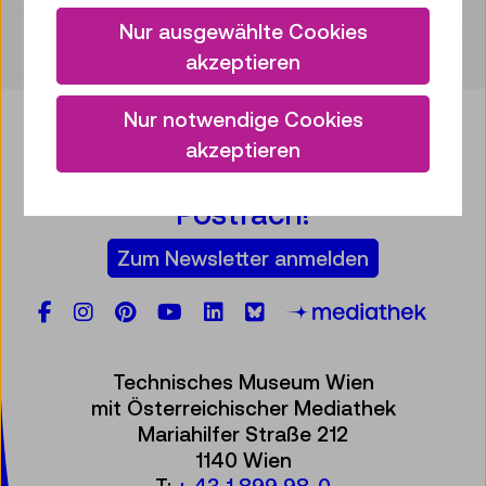
Nur ausgewählte Cookies
akzeptieren
Nur notwendige Cookies
akzeptieren
Bringen Sie etwas Technik in Ihr
Postfach!
Zum Newsletter anmelden
Facebook
Instagram
Pinterest
YouTube
LinkedIn
Bluesky
Öste
Technisches Museum Wien
mit Österreichischer Mediathek
Mariahilfer Straße 212
1140 Wien
T:
+ 43 1 899 98-0