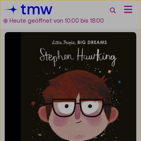
Accesskey [3]
Accesskey [1]
Accesskey [2]
Accesskey [4]
Zum Inhalt
Zum Hauptmenü
Zur Suche
Zur Zielgruppennavigation
Suche
Heute geöffnet
von 10:00 bis 18:00