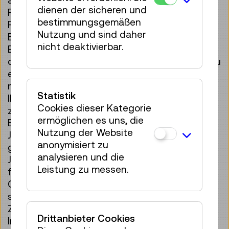
dienen der sicheren und
Für welches Alter sind diese Bücher gedacht?
bestimmungsgemäßen
Für Babys das perfekte Geschenk zur
Nutzung und sind daher
Begrüßung in eine Welt voller Träume! Und
nicht deaktivierbar.
Eltern werden in schlaflosen Nächten von
diesen Büchern dazu ermutigt, das Vorlesen zu
einem selbstverständlichen Teil des Lebens zu
machen. Kleinkinder werden von den
Statistik
Illustrationen verzaubert sein – sie werden
Cookies dieser Kategorie
zahlreiche Dinge entdecken. Auch sind die
ermöglichen es uns, die
Bücher großartige „Vokabeltrainer“! 3- bis 5-
Nutzung der Website
Jährige werden alles, Illustrationen und Texte,
anonymisiert zu
geradezu in sich aufsaugen! 6-, 8- und 10-
analysieren und die
Jährige haben ein ausgeprägteres Verständnis
Leistung zu messen.
für die Illustrationen und die Bedeutung der
Geschichte – es geht nicht nur darum, sich
selbst zu akzeptieren und die eigenen
Zukunftsträume zu 978-3-458-17836-1
Drittanbieter Cookies
Insel Verlag GmbH (Hauptverlag)