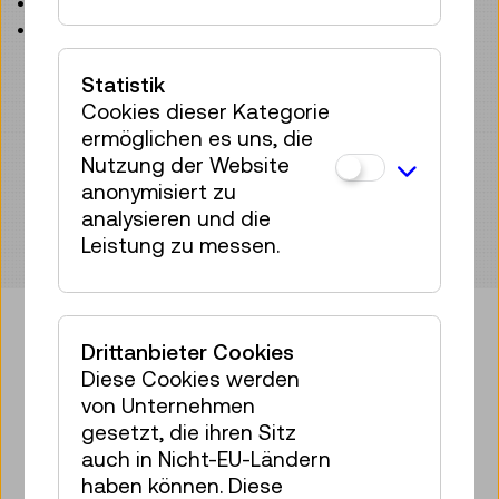
• 4 Randlochungen zur einfachen Montage
• Metallschild mit Motivprägung
Statistik
Cookies dieser Kategorie
ermöglichen es uns, die
Nutzung der Website
anonymisiert zu
analysieren und die
Leistung zu messen.
Drittanbieter Cookies
Bringen Sie etwas Technik in Ihr
Diese Cookies werden
von Unternehmen
Postfach!
gesetzt, die ihren Sitz
auch in Nicht-EU-Ländern
Zum Newsletter anmelden
haben können. Diese