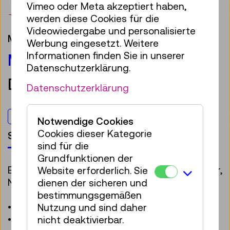
Vimeo oder Meta akzeptiert haben,
Merken
werden diese Cookies für die
Videowiedergabe und personalisierte
Museumsprodukte,
Im Bann der Bahn
Werbung eingesetzt. Weitere
Informationen finden Sie in unserer
METALLSCHILD
Datenschutzerklärung.
DAMPFLOKOMOTIVE 180.01
Datenschutzerklärung
Für alle
Notwendige Cookies
Cookies dieser Kategorie
Shopprodukte
sind für die
Grundfunktionen der
Ein besonderes Stück für Eisenbahnliebhaber,
Website erforderlich. Sie
Nostalgie-Fans und Sammler.
dienen der sicheren und
bestimmungsgemäßen
• Format: 20 × 30 cm
Nutzung und sind daher
• Hochwertiger Druck auf stabilem Metall
nicht deaktivierbar.