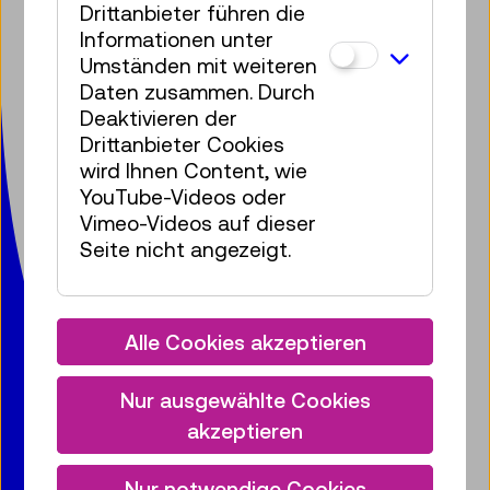
Drittanbieter führen die
Facebook
Instagram
Pinterest
YouTube
LinkedIn
Bluesky
Öste
Informationen unter
Umständen mit weiteren
Technisches Museum Wien
Daten zusammen. Durch
mit Österreichischer Mediathek
Deaktivieren der
Mariahilfer Straße 212
Drittanbieter Cookies
1140 Wien
wird Ihnen Content, wie
T:
+ 43 1 899 98-0
YouTube-Videos oder
museumsbox@tmw.at
Vimeo-Videos auf dieser
Seite nicht angezeigt.
Presse
Vermietung
Kontakt
Jobs
Datenschutz
Barrierefreiheitserklärung
Alle Cookies akzeptieren
Impressum
Cookies
Nur ausgewählte Cookies
akzeptieren
© 2020 – 2026 TMW
Nur notwendige Cookies