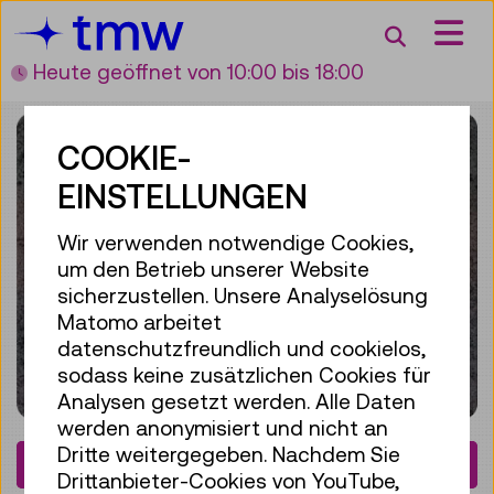
Accesskey [3]
Accesskey [1]
Accesskey [2]
Accesskey [4]
Zum Inhalt
Zum Hauptmenü
Zur Suche
Zur Zielgruppennavigation
Suche
Heute geöffnet
von 10:00 bis 18:00
COOKIE-
EINSTELLUNGEN
Wir verwenden notwendige Cookies,
um den Betrieb unserer Website
sicherzustellen. Unsere Analyselösung
Matomo arbeitet
datenschutzfreundlich und cookielos,
sodass keine zusätzlichen Cookies für
Analysen gesetzt werden. Alle Daten
werden anonymisiert und nicht an
Dritte weitergegeben. Nachdem Sie
€ 16,80
Drittanbieter-Cookies von YouTube,