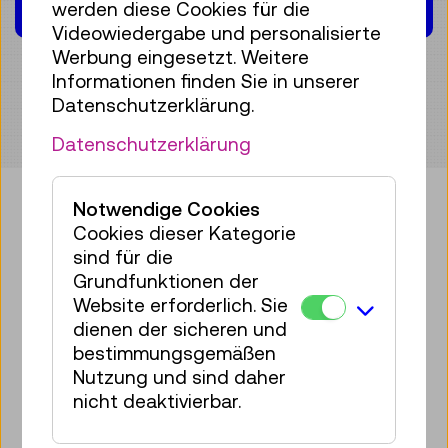
werden diese Cookies für die
Videowiedergabe und personalisierte
Werbung eingesetzt. Weitere
Informationen finden Sie in unserer
Datenschutzerklärung.
Datenschutzerklärung
Notwendige Cookies
Cookies dieser Kategorie
Bringen Sie etwas Technik in Ihr
sind für die
Postfach!
Grundfunktionen der
Website erforderlich. Sie
Zum Newsletter anmelden
dienen der sicheren und
bestimmungsgemäßen
Facebook
Instagram
Pinterest
YouTube
LinkedIn
Bluesky
Öste
Nutzung und sind daher
nicht deaktivierbar.
Technisches Museum Wien