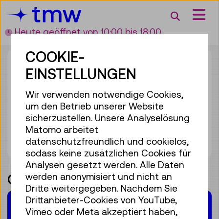
Accesskey [3]
Accesskey [1]
Accesskey [2]
Accesskey [4]
Zum Inhalt
Zum Hauptmenü
Zur Suche
Zur Zielgruppennavigation
Suche
Heute geöffnet
von 10:00 bis 18:00
COOKIE-
EINSTELLUNGEN
Wir verwenden notwendige Cookies,
um den Betrieb unserer Website
BETON DIALOG
sicherzustellen. Unsere Analyselösung
ÖSTERREICH
Matomo arbeitet
datenschutzfreundlich und cookielos,
sodass keine zusätzlichen Cookies für
Analysen gesetzt werden. Alle Daten
werden anonymisiert und nicht an
Gemeinsame Involvements
Dritte weitergegeben. Nachdem Sie
Drittanbieter-Cookies von YouTube,
Hauptsponsor
der Ausstellung
Vimeo oder Meta akzeptiert haben,
Materialwelten