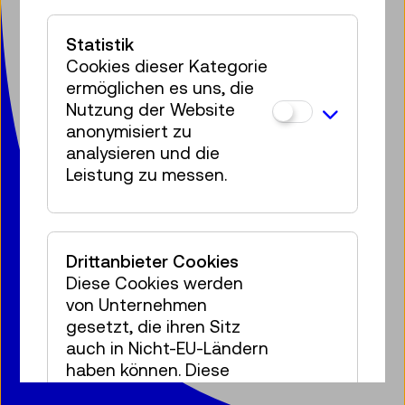
mit Österreichischer Mediathek
Mariahilfer Straße 212
Statistik
1140 Wien
Cookies dieser Kategorie
T:
+ 43 1 899 98-0
ermöglichen es uns, die
museumsbox@tmw.at
Nutzung der Website
anonymisiert zu
analysieren und die
Presse
Vermietung
Kontakt
Jobs
Leistung zu messen.
Datenschutz
Barrierefreiheitserklärung
Impressum
Cookies
Drittanbieter Cookies
Diese Cookies werden
von Unternehmen
© 2020 – 2026 TMW
gesetzt, die ihren Sitz
auch in Nicht-EU-Ländern
haben können. Diese
Drittanbieter führen die