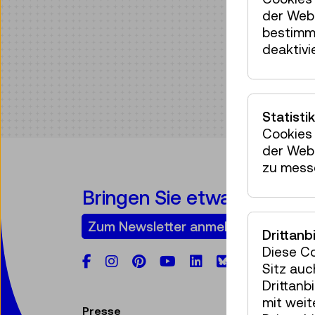
der Webs
bestimm
deaktivi
Statistik
Cookies 
der Webs
zu mess
Bringen Sie etwas Technik 
Zum Newsletter anmelden
Drittanb
Diese C
Facebook
Instagram
Pinterest
YouTube
LinkedIn
Bluesky
Sitz auc
Drittanb
mit wei
Presse
V