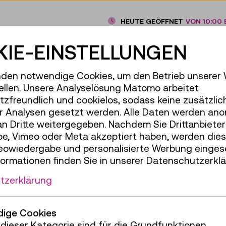
HEUTE GEÖFFNET
VON 10:00 B
ENTDECKEN
IE-EINSTELLUNGEN
den notwendige Cookies, um den Betrieb unserer
ROHOLZ AUSTRIA
ellen. Unsere Analyselösung Matomo arbeitet
zfreundlich und cookielos, sodass keine zusätzlic
r Analysen gesetzt werden. Alle Daten werden ano
an Dritte weitergegeben. Nachdem Sie Drittanbiete
e, Vimeo oder Meta akzeptiert haben, werden die
s
deowiedergabe und personalisierte Werbung einges
formationen finden Sie in unserer Datenschutzerklä
elten
tzerklärung
ige Cookies
dieser Kategorie sind für die Grundfunktionen