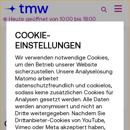
Accesskey [3]
Accesskey [1]
Accesskey [2]
Accesskey [4]
Zum Inhalt
Zum Hauptmenü
Zur Suche
Zur Zielgruppennavigation
Suche
Heute geöffnet
von 10:00 bis 18:00
COOKIE-
EINSTELLUNGEN
Wir verwenden notwendige Cookies,
um den Betrieb unserer Website
sicherzustellen. Unsere Analyselösung
Matomo arbeitet
UNESCO - NATIONAL
datenschutzfreundlich und cookielos,
REGISTER
sodass keine zusätzlichen Cookies für
Analysen gesetzt werden. Alle Daten
werden anonymisiert und nicht an
Dritte weitergegeben. Nachdem Sie
Drittanbieter-Cookies von YouTube,
Gemeinsame Involvements
Vimeo oder Meta akzeptiert haben,