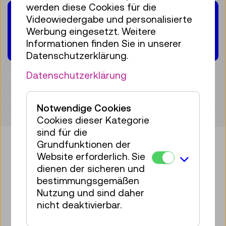
werden diese Cookies für die
UNESCO-Weltkulturerbe
des Artikels
Videowiedergabe und personalisierte
Österreichs technikhistorisches
Werbung eingesetzt. Weitere
Gedächtnis
Informationen finden Sie in unserer
Datenschutzerklärung.
Datenschutzerklärung
Notwendige Cookies
Cookies dieser Kategorie
sind für die
Grundfunktionen der
Website erforderlich. Sie
Bringen Sie etwas Technik in Ihr
dienen der sicheren und
bestimmungsgemäßen
Postfach!
Nutzung und sind daher
nicht deaktivierbar.
Zum Newsletter anmelden