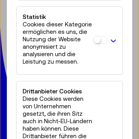
Facebook
Instagram
Pinterest
YouTube
LinkedIn
Bluesky
Öste
Statistik
Technisches Museum Wien
Cookies dieser Kategorie
mit Österreichischer Mediathek
ermöglichen es uns, die
Mariahilfer Straße 212
Nutzung der Website
1140 Wien
anonymisiert zu
T:
+ 43 1 899 98-0
analysieren und die
museumsbox@tmw.at
Leistung zu messen.
Presse
Vermietung
Kontakt
Jobs
Datenschutz
Barrierefreiheitserklärung
Drittanbieter Cookies
Impressum
Cookies
Diese Cookies werden
von Unternehmen
gesetzt, die ihren Sitz
auch in Nicht-EU-Ländern
haben können. Diese
© 2020 – 2026 TMW
Drittanbieter führen die