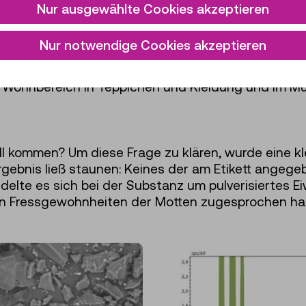
nd feinkrümeligem Larvenkot. Hier hatten sich aug
Nur ausgewählte Cookies akzeptieren
n die Angaben zur Patenteinreichung – Baumharz u
iese ernähren sich von Keratin, einem faserbildend
Nur notwendige Cookies akzeptieren
ren vorkommt. Man findet es in Federn, Haaren und
stigkeit sorgt. Motten vermehren sich dort, wo sie
im Wohnbereich in Teppichen und Kleidung und im M
ll kommen? Um diese Frage zu klären, wurde eine 
rgebnis ließ staunen: Keines der am Etikett angege
delte es sich bei der Substanz um pulverisiertes E
en Fressgewohnheiten der Motten zugesprochen hat,