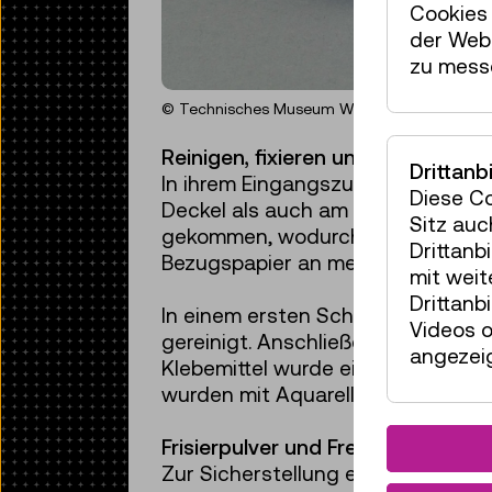
Cookies 
der Webs
zu mess
© Technisches Museum Wien
Reinigen, fixieren und restauriere
Drittanb
In ihrem Eingangszustand wies di
Diese C
Deckel als auch am Boden war es
Sitz auc
gekommen, wodurch sich die Scha
Drittanb
Bezugspapier an mehreren Stellen 
mit wei
Drittanb
In einem ersten Schritt wurde d
Videos o
gereinigt. Anschließend wurden der
angezeig
Klebemittel wurde ein Weizenstärke
wurden mit Aquarellfarbe eingetö
Frisierpulver und Fressgewohnhei
Zur Sicherstellung einer unbeden