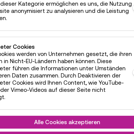
dieser Kategorie ermöglichen es uns, die Nutzung
ite anonymisiert zu analysieren und die Leistung
en.
© Technisches Museum Wien
n
ieter Cookies
e Schachtel gesamtheitlich eine leichte Oberfläc
ookies werden von Unternehmen gesetzt, die ihren
 durch übermäßigen Druck beim Schließen zu eine
h in Nicht-EU-Ländern haben können. Diese
chtel nicht mehr exakt zumachen ließ. Außerdem h
ieter führen die Informationen unter Umständen
gelöst und drohte, dort verloren zu gehen.
teren Daten zusammen. Durch Deaktivieren der
ieter Cookies wird Ihnen Content, wie YouTube-
ie Schachtel innen und außen gründlich mit einem
der Vimeo-Videos auf dieser Seite nicht
 Korpus klebetechnisch stabilisiert sowie die losen
t.
-Tylose-Gemisch im Verhältnis 1:1 verwendet. Bruchk
nt und so optisch in den Hintergrund gedrängt.
ten
Alle Cookies akzeptieren
klichen Dauerlagerung wurde auch das Pulver begu