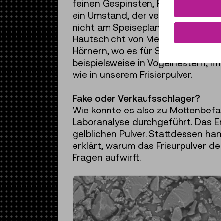
feinen Gespinsten, Puppenlarven u
ein Umstand, der verwundert. Den
nicht am Speiseplan von Motten. D
Hautschicht von Menschen und Tie
Hörnern, wo es für Struktur und Fe
beispielsweise in Vogelnestern, 
wie in unserem Frisierpulver.
Fake oder Verkaufsschlager?
Wie konnte es also zu Mottenbefa
Laboranalyse durchgeführt. Das E
gelblichen Pulver. Stattdessen han
erklärt, warum das Frisurpulver d
Fragen aufwirft.