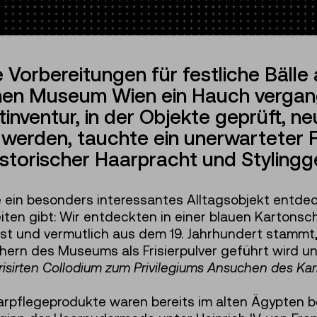
e Vorbereitungen für festliche Bälle
chen Museum Wien ein Hauch vergan
nventur, in der Objekte geprüft, neu
 werden, tauchte ein unerwarteter F
historischer Haarpracht und Styling
ein besonders interessantes Alltagsobjekt entdeck
ten gibt: Wir entdeckten in einer blauen Kartonsch
 und vermutlich aus dem 19. Jahrhundert stammt, e
hern des Museums als Frisierpulver geführt wird und
isirten Collodium zum Privilegiums Ansuchen des Karl
arpflegeprodukte waren bereits im alten Ägypten be