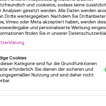
zfreundlich und cookielos, sodass keine zusätzlic
60 x 450 x 200 mm, Deckel und Boden sind fest m
r Analysen gesetzt werden. Alle Daten werden ano
en Deckel öffnen zu können. Innen ist das Schächte
an Dritte weitergegeben. Nachdem Sie Drittanbiete
egt, während die Außenseite durch einen Überzug 
e, Vimeo oder Meta akzeptiert haben, werden die
t. Durch die Kombination der mit goldfarbenem Papie
deowiedergabe und personalisierte Werbung einges
nterstrichen durch das am Deckel angebrachte Etike
formationen finden Sie in unserer Datenschutzerklä
tzerklärung
ige Cookies
dieser Kategorie sind für die Grundfunktionen
ite erforderlich. Sie dienen der sicheren und
ungsgemäßen Nutzung und sind daher nicht
erbar.