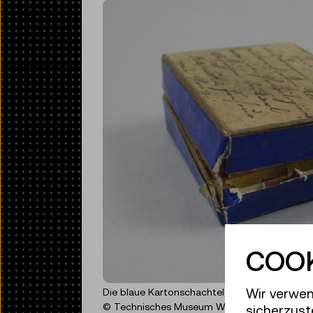
COOK
Wir verwen
Die blaue Kartonschachtel wies starke Gebrau
© Technisches Museum Wien
sicherzust