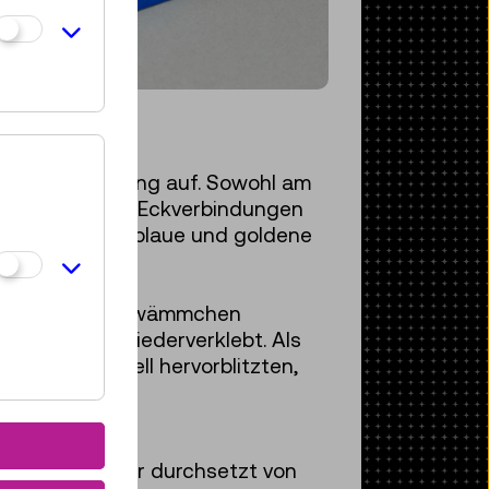
henverschmutzung auf. Sowohl am
m Bruch zweier Eckverbindungen
atte sich das blaue und goldene
 Polyurethan-Schwämmchen
 Papierteile wiederverklebt. Als
anten, die hell hervorblitzten,
tachtet: Es war durchsetzt von