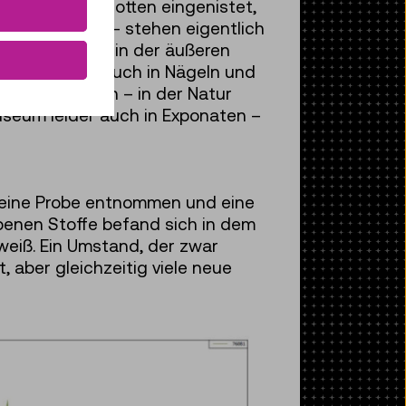
enscheinlich Motten eingenistet,
nd Kollodium – stehen eigentlich
en Eiweiß, das in der äußeren
 Wolle, aber auch in Nägeln und
 Nahrung finden – in der Natur
useum leider auch in Exponaten –
kleine Probe entnommen und eine
benen Stoffe befand sich in dem
iweiß. Ein Umstand, der zwar
 aber gleichzeitig viele neue