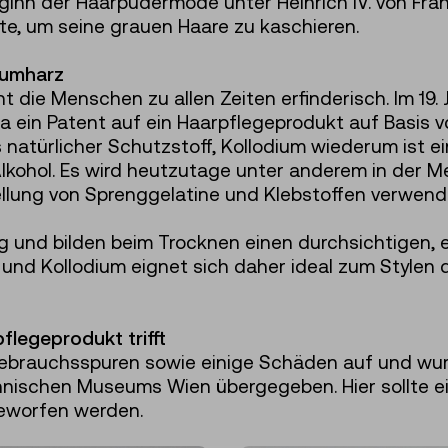
nn der Haarpudermode unter Heinrich IV. von Frank
te, um seine grauen Haare zu kaschieren.
aumharz
die Menschen zu allen Zeiten erfinderisch. Im 19.
a ein Patent auf ein Haarpflegeprodukt auf Basis 
 natürlicher Schutzstoff, Kollodium wiederum ist e
Alkohol. Es wird heutzutage unter anderem in der Me
ellung von Sprenggelatine und Klebstoffen verwend
g und bilden beim Trocknen einen durchsichtigen, e
z und Kollodium eignet sich daher ideal zum Stylen 
flegeprodukt trifft
ebrauchsspuren sowie einige Schäden auf und wurd
nischen Museums Wien übergegeben. Hier sollte ei
eworfen werden.