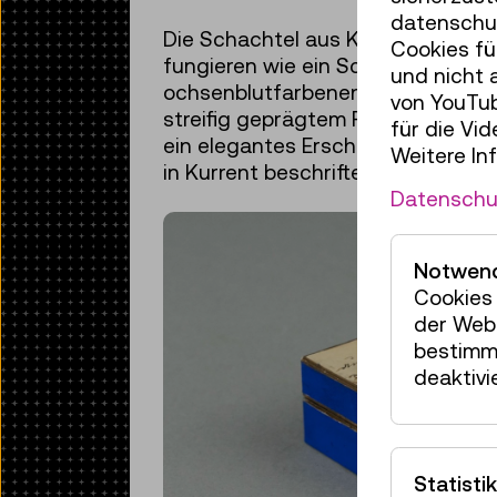
datenschut
Die Schachtel aus Karton misst 4
Cookies fü
fungieren wie ein Scharnier, um d
und nicht 
ochsenblutfarbenen Papier ausgel
von YouTub
streifig geprägtem Papier auffäll
für die Vi
ein elegantes Erscheinungsbild, u
Weitere In
in Kurrent beschriftet wurde.
Datenschu
Notwend
Cookies 
der Webs
bestimm
deaktivi
Statistik