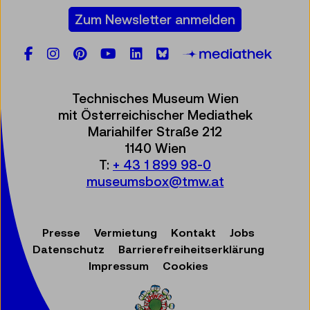
Zum Newsletter anmelden
Facebook
Instagram
Pinterest
YouTube
LinkedIn
Bluesky
Öste
Technisches Museum Wien
mit Österreichischer Mediathek
Mariahilfer Straße 212
1140 Wien
T:
+ 43 1 899 98-0
museumsbox@tmw.at
Presse
Vermietung
Kontakt
Jobs
Datenschutz
Barrierefreiheitserklärung
Impressum
Cookies