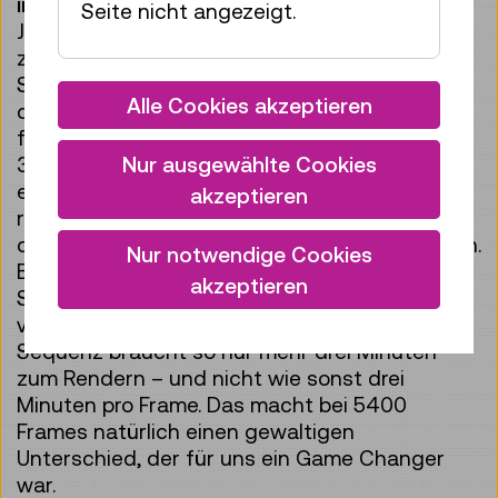
innovative Technologien genutzt?
Seite nicht angezeigt.
Ja, die Szene zum Thema Raumfahrt haben wir
zum Beispiel in einer
Spieleentwicklungsumgebung erstellt. Das hat
Alle Cookies akzeptieren
den immensen Vorteil, dass Renderzeiten de
facto wegfallen. Denn bei so einem speziellen
Nur ausgewählte Cookies
3D-Content in dieser Qualität muss eine
einminütige Animation bis zu 200 Stunden
akzeptieren
rendern – also da ist wirklich nur die Hardware
damit beschäftigt die Einzelbilder zu errechnen.
Nur notwendige Cookies
Bei der Raumfahrts-Sequenz haben wir die
akzeptieren
Spieleentwicklungsumgebung Unreal Engine
von Epic Games genutzt. Die dreiminütige
Sequenz braucht so nur mehr drei Minuten
zum Rendern – und nicht wie sonst drei
Minuten pro Frame. Das macht bei 5400
Frames natürlich einen gewaltigen
Unterschied, der für uns ein Game Changer
war.