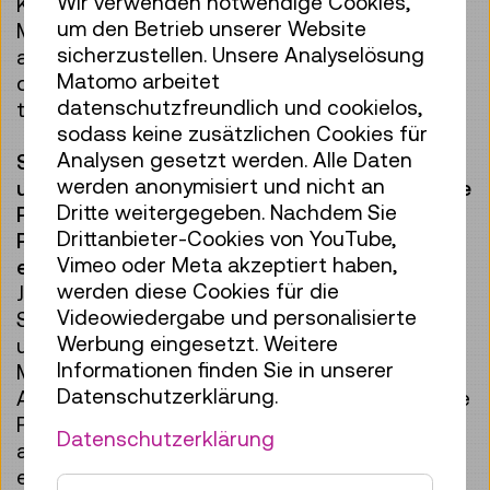
Wir verwenden notwendige Cookies,
Künstliche Intelligenz macht das in wenigen
um den Betrieb unserer Website
Minuten – allerdings muss man sie dafür auch
sicherzustellen. Unsere Analyselösung
aufwendig trainieren und viele Iterationen
Matomo arbeitet
durchlaufen, um den gewünschten Look zu
datenschutzfreundlich und cookielos,
treffen.
sodass keine zusätzlichen Cookies für
Analysen gesetzt werden. Alle Daten
Stichwort Software: An die 15
werden anonymisiert und nicht an
unterschiedlichen Programme kamen für diese
Dritte weitergegeben. Nachdem Sie
Projektion zum Einsatz. Welche speziellen
Drittanbieter-Cookies von YouTube,
Programme und Softwares braucht man für
Vimeo oder Meta akzeptiert haben,
eine 3D-Projektion?
werden diese Cookies für die
Ja, tatsächlich haben wir zwischen 12 und 15
Videowiedergabe und personalisierte
Softwarepakete genutzt, darunter
Werbung eingesetzt. Weitere
unterschiedlichste Rendering-Programme, 3D-
Informationen finden Sie in unserer
Modelling-Programme, 3D- und 2D-
Datenschutzerklärung.
Animationsprogramme, aber auch Klassiker wie
Photoshop oder Illustrator. Und auch ganz
Datenschutzerklärung
abstruse Softwarepakete wie zum Beispiel
eines, das eigentlich dafür genutzt wird, reale