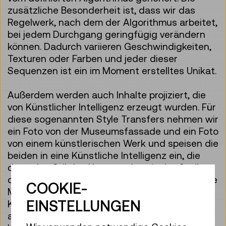
zusätzliche Besonderheit ist, dass wir das
Regelwerk, nach dem der Algorithmus arbeitet,
bei jedem Durchgang geringfügig verändern
können. Dadurch variieren Geschwindigkeiten,
Texturen oder Farben und jeder dieser
Sequenzen ist ein im Moment erstelltes Unikat.
Außerdem werden auch Inhalte projiziert, die
von Künstlicher Intelligenz erzeugt wurden. Für
diese sogenannten Style Transfers nehmen wir
ein Foto von der Museumsfassade und ein Foto
von einem künstlerischen Werk und speisen die
beiden in eine Künstliche Intelligenz ein, die
dann den Stil des Kunstwerks mit der Optik
der Fassade vermischt. Dadurch können wir die
COOKIE-
Museumsfassade in speziell angepasste
EINSTELLUNGEN
Kunstwerke tauchen, ohne dass wir das sehr
aufwendig per Hand designen müssen. Die