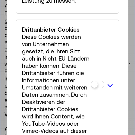
Leistung zu messen.
Animationen auf Basis der eingespeisten
Daten und der programmierten Regeln. Das
gibt es noch weitere Möglichkeiten, zum
Beispiel kann man Echtzeiten verwenden, die
Drittanbieter Cookies
dann visuell dargestellt werden. Das ist auch
Diese Cookies werden
als zukünftige Erweiterung bei der Projektion
von Unternehmen
am Technischen Museum geplant, dass
gesetzt, die ihren Sitz
Informationen von öffentlichen Datenbanken
auch in Nicht-EU-Ländern
wie Wetterdaten zur aktuellen Luftqualität oder
haben können. Diese
Erdbeobachtungsdaten von Satelliten der ESA
Drittanbieter führen die
in die Projektion eingespeist werden. Die
Informationen unter
eingespeisten Daten können aber auch von
Umständen mit weiteren
Sensoren kommen, die am Museum
Daten zusammen. Durch
angebracht sind. So können Animationen
Deaktivieren der
abhängig von Windstärke und/oder
Drittanbieter Cookies
Windrichtung gesteuert werden.
wird Ihnen Content, wie
YouTube-Videos oder
Auch in der Content-Produktion habt ihr
Vimeo-Videos auf dieser