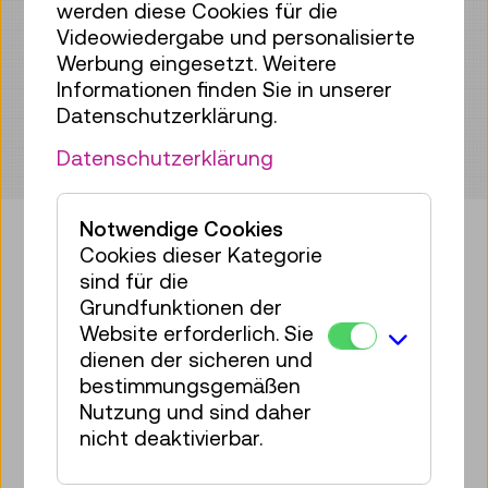
werden diese Cookies für die
Maker*SISTERS Oster-Camp
Videowiedergabe und personalisierte
Werbung eingesetzt. Weitere
Informationen finden Sie in unserer
Datenschutzerklärung.
Datenschutzerklärung
Notwendige Cookies
Cookies dieser Kategorie
sind für die
Bringen Sie etwas Technik in Ihr
Grundfunktionen der
Postfach!
Website erforderlich. Sie
dienen der sicheren und
Zum Newsletter anmelden
bestimmungsgemäßen
Nutzung und sind daher
Facebook
Instagram
Pinterest
YouTube
LinkedIn
Bluesky
Öste
nicht deaktivierbar.