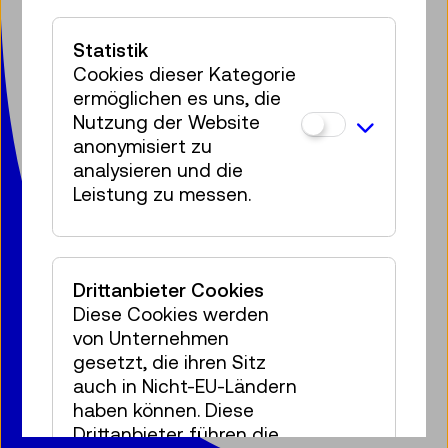
Technisches Museum Wien
mit Österreichischer Mediathek
Statistik
Mariahilfer Straße 212
Cookies dieser Kategorie
1140 Wien
ermöglichen es uns, die
T:
+ 43 1 899 98-0
Nutzung der Website
museumsbox@tmw.at
anonymisiert zu
analysieren und die
Leistung zu messen.
Presse
Vermietung
Kontakt
Jobs
Datenschutz
Barrierefreiheitserklärung
Impressum
Cookies
Drittanbieter Cookies
Diese Cookies werden
von Unternehmen
© 2020 – 2026 TMW
gesetzt, die ihren Sitz
auch in Nicht-EU-Ländern
haben können. Diese
Drittanbieter führen die