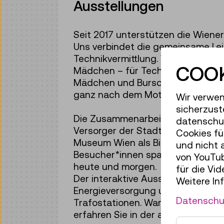
Ausstellungen
Seit 2017 unterstützen die Wien
Uns verbindet die gemeinsame Lei
Technikvermittlung. Wir wollen b
COOK
Mädchen – für Technik und Wissen
Mädchen und Burschen sind die Fa
ganz nach dem Motto: Energiewen
Wir verwen
sicherzust
Die Zusammenarbeit der beiden Wi
datenschut
Versorger der Stadt für Strom, 
Cookies fü
Museum Wien als Bildungsinstitu
und nicht 
Besucher*innen spannende Einblick
von YouTub
heute und morgen.
für die Vi
Der interaktive Ausstellungsbere
Weitere In
Energieversorgung und neue Techn
Datenschu
Trafostationen. Warum die Netze 
erfahren Sie in der aktuellen Aus