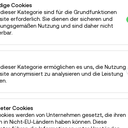
ige Cookies
t das Wiener Netze-Familienfest im
dieser Kategorie sind für die Grundfunktionen
24 ist wieder ein großartiger Tag für die
ite erforderlich. Sie dienen der sicheren und
tt ist frei und für Spiel, Spaß und
ungsgemäßen Nutzung und sind daher nicht
 ist gesorgt! Am Weltfrauentag am 8. März
erbar.
 Sonderführungen mit dem Fokus „Patente
ren Sie auf der Website
Impuls – der Wiener Netze Blog & Podcast
dieser Kategorie ermöglichen es uns, die Nutzung
r Kinder, Eltern und Pädagog*innen freut
ite anonymisiert zu analysieren und die Leistung
enernetze.at/mona4kids
.
en.
größter Kombinetzbetreiber – sie bringen
munikation dorthin, wo sie gebraucht
00 Millionen Euro jährlich fließen in die
ieter Cookies
Netze. Mehr als 2 Millionen Kund*innen in
ookies werden von Unternehmen gesetzt, die ihren
 des Burgenlands profitieren von höchster
h in Nicht-EU-Ländern haben können. Diese