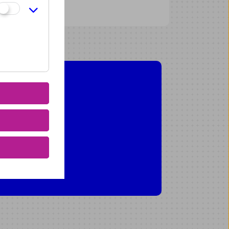
orführung
orführung