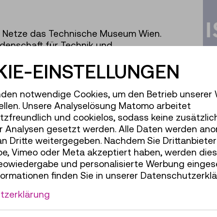
er Netze das Technische Museum Wien.
denschaft für Technik und
esonders junge Menschen – speziell auch
IE-EINSTELLUNGEN
schaft begeistern. Denn technikaffine
chkräfte und Expert*innen der Zukunft –
de? Schaffen wir!
den notwendige Cookies, um den Betrieb unserer
ellen. Unsere Analyselösung Matomo arbeitet
ener Institutionen – die Wiener Netze als
zfreundlich und cookielos, sodass keine zusätzlic
S
Gas und Fernwärme und das Technische
r Analysen gesetzt werden. Alle Daten werden ano
tion und Wissenshochburg – ermöglicht
an Dritte weitergegeben. Nachdem Sie Drittanbiete
e in die Welt der Technik von damals,
e, Vimeo oder Meta akzeptiert haben, werden die
deowiedergabe und personalisierte Werbung einges
ich zum Stromnetz zeigt das Rückgrat der
formationen finden Sie in unserer Datenschutzerklä
ologien, wie Smart Meter und intelligente
tzerklärung
die Ermöglicher der Energiewende sind, das
stellung „Energiewende“.