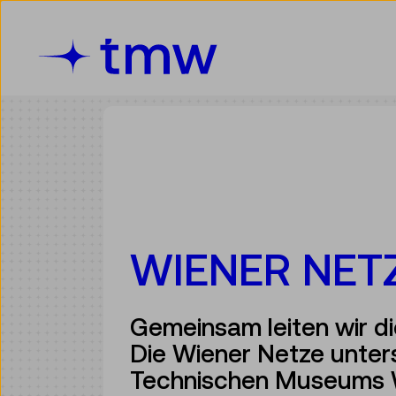
Accesskey [3]
Accesskey [1]
Accesskey [2]
Accesskey [4]
Zum Inhalt
Zum Hauptmenü
Zur Suche
Zur Zielgruppennavigation
WIENER NET
Gemeinsam leiten wir di
Die Wiener Netze unter
Technischen Museums W