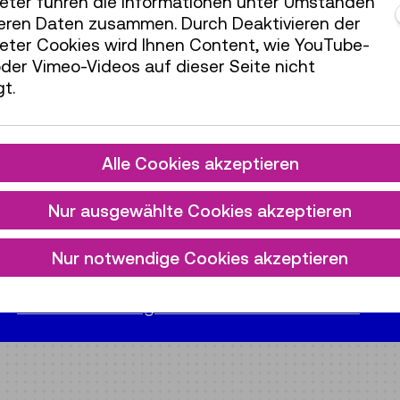
ieter führen die Informationen unter Umständen
teren Daten zusammen. Durch Deaktivieren der
ieter Cookies wird Ihnen Content, wie YouTube-
der Vimeo-Videos auf dieser Seite nicht
t.
en
> der Ausstellung
More than Recycling
Alle Cookies akzeptieren
en
> der Veranstaltung
Hochspannungsvorführung
en
> der Ausstellung
Materialwelten
Nur ausgewählte Cookies akzeptieren
en
> der Ausstellung
Im Bann der Bahn
en
> des Vermittlungsprogramms
Hochspannungsv
Nur notwendige Cookies akzeptieren
en
> des Vermittlungsprogramms
Hochspannungsv
en
> der Ausstellung
Wissenschaft im Wandel