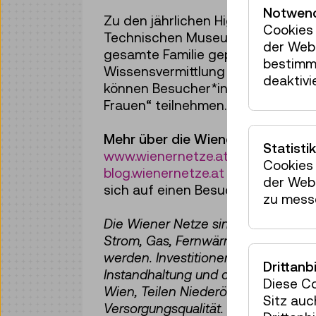
Notwend
Zu den jährlichen Highlights zähl
Cookies 
Technischen Museum Wien: Auch 20
der Webs
gesamte Familie geplant. Der Eintri
bestimm
Wissensvermittlung mit Mona Netz
deaktivi
können Besucher*innen gratis an
Frauen“ teilnehmen.
Mehr über die Wiener Netze
erfah
Statistik
www.wienernetze.at
oder auf Netz
Cookies 
blog.wienernetze.at
. Mona Netz fü
der Webs
sich auf einen Besuch auf
www.wi
zu mess
Die Wiener Netze sind Österreichs 
Strom, Gas, Fernwärme und Telekom
werden. Investitionen von mehr als 3
Drittanb
Instandhaltung und den Ausbau der 
Diese C
Wien, Teilen Niederösterreichs und
Sitz auc
Versorgungsqualität.