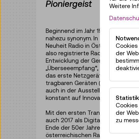
Pioniergeist
Weitere In
Datenschu
Beginnend im Jahr 1924 sind Radio
nahezu synonym. In rasantem Temp
Notwend
Neuheit Radio in Österreich – 192
Cookies 
also registrierte Radiobesitzer. Ka
der Webs
Entwicklung der Geräte voran. Vo
bestimm
„Überseeempfang“, also den Empfa
deaktivi
das erste Netzgerät, das keine te
tragbaren Geräten („Mucki“ und „
auch in der Ausstellung zu sehen) 
konstant auf Innovation und techn
Statistik
Cookies 
Mit den ersten Transistorgeräten 
der Webs
auch 2017 als Digitalvariante neu
zu mess
Ende der 50er Jahre schließlich e
österreichischen Radiomarkt bis in