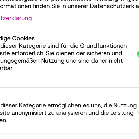
formationen finden Sie in unserer Datenschutzerklä
tzerklärung
 und Kapsch in Österreich für Jahrzehnte
o verbreitet sich die technologische
ige Cookies
5 gibt es über 100,000 „Radioabonnenten“,
dieser Kategorie sind für die Grundfunktionen
psch ist von Anfang mit dabei, und treibt die
ite erforderlich. Sie dienen der sicheren und
m ersten Gerät, das auch
ungsgemäßen Nutzung und sind daher nicht
ng internationaler Sender, ermöglicht, über
erbar.
uren Anodenbatterien benötigt, hin zu
10
Weekend“, damalige Kassenschlager, sind
in der zweiten Hälfte der 40er Jahre wird
ischen Fortschritt gesetzt.
dieser Kategorie ermöglichen es uns, die Nutzung
und vor allem dem Kultradio „Capri“, das
ite anonymisiert zu analysieren und die Leistung
 aufgelegt wurde, schafft Kapsch gegen
en.
inen großen Wurf und dominiert den
 die 70er, als auf andere