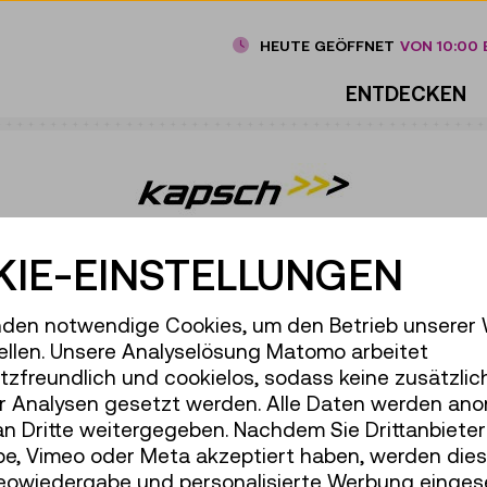
HEUTE GEÖFFNET
VON 10:00 B
ENTDECKEN
IE-EINSTELLUNGEN
AFFICCOM AG
den notwendige Cookies, um den Betrieb unserer
ellen. Unsere Analyselösung Matomo arbeitet
zfreundlich und cookielos, sodass keine zusätzlic
 meint Kapsch!“
r Analysen gesetzt werden. Alle Daten werden ano
an Dritte weitergegeben. Nachdem Sie Drittanbiete
e, Vimeo oder Meta akzeptiert haben, werden die
apsch stehen für 60 Jahre
deowiedergabe und personalisierte Werbung einges