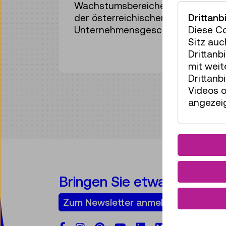
Wachstumsbereiche umgestellt wur
der österreichischen Radiogeschic
Drittanb
Unternehmensgeschichte von Kap
Diese C
Sitz auc
Drittanb
mit wei
Drittanb
Videos o
angezeig
Bringen Sie etwas Technik 
Zum Newsletter anmelden