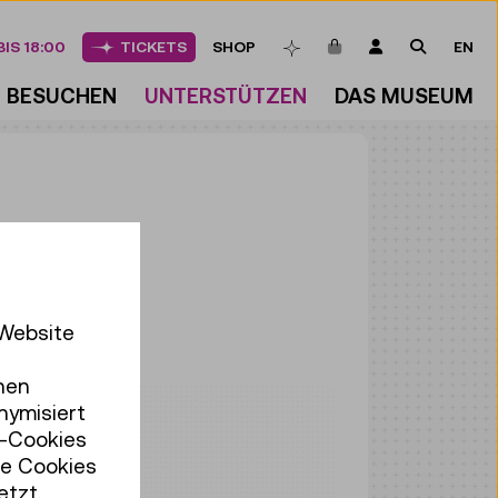
ARTIKEL IM WAREN
LOGIN
SUCHE
IS 18:00
TICKETS
SHOP
EN
MERKLISTE
BESUCHEN
UNTERSTÜTZEN
DAS MUSEUM
 Website
hen
nymisiert
r-Cookies
se Cookies
etzt.