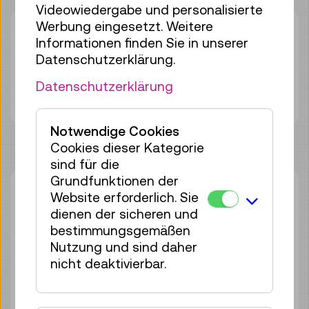
Videowiedergabe und personalisierte
Werbung eingesetzt. Weitere
Dauer:
01:00h
Informationen finden Sie in unserer
Gruppengröße:
16
Datenschutzerklärung.
Erwachsene
€ 6,50
Datenschutzerklärung
Unter 19 Jahren
€ 6,50
Notwendige Cookies
Cookies dieser Kategorie
sind für die
Grundfunktionen der
Sa 29.08.
11:00
–
12:00
Website erforderlich. Sie
dienen der sicheren und
Workshop
bestimmungsgemäßen
16 Plätze frei
Nutzung und sind daher
Tickets
€ 6,50
nicht deaktivierbar.
Sa 05.09.
11:00
–
12:00
Workshop