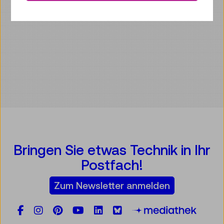
Bringen Sie etwas Technik in Ihr
Postfach!
Zum Newsletter anmelden
Facebook
Instagram
Pinterest
YouTube
LinkedIn
Bluesky
Öste