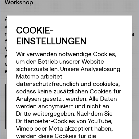
Workshop
Auf einer spannenden Abenteuerreise finden
wir heraus, wieso Flugzeuge fliegen, Schiffe
COOKIE-
nicht sinken und das Vorderrad eines Hochrads
EINSTELLUNGEN
fast so groß wie ein Mensch ist. Welche
Verkehrsmittel dampfen, gleiten oder
Wir verwenden notwendige Cookies,
schwimmen gegen den Strom? Gemeinsam
um den Betrieb unserer Website
entdecken wir verschiede Fahrzeuge und
sicherzustellen. Unsere Analyselösung
erforschen eigenhändig wie sie funktionieren.
Matomo arbeitet
datenschutzfreundlich und cookielos,
Bitte beachten Sie die Altersangaben!
sodass keine zusätzlichen Cookies für
Kinder unter 8 Jahren dürfen nur mit
Analysen gesetzt werden. Alle Daten
einer erwachsenen Begleitperson
werden anonymisiert und nicht an
teilnehmen.
Dritte weitergegeben. Nachdem Sie
Drittanbieter-Cookies von YouTube,
Treffpunkt: Eingangshalle, Ebene 0
Vimeo oder Meta akzeptiert haben,
werden diese Cookies für die