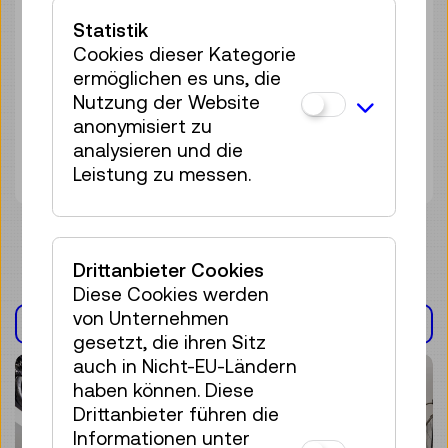
14 Plätze frei
Statistik
Tickets
€ 6,50
Cookies dieser Kategorie
ermöglichen es uns, die
Sa 19.09.
11:00
–
12:00
Nutzung der Website
Workshop
anonymisiert zu
16 Plätze frei
analysieren und die
Tickets
€ 6,50
Leistung zu messen.
Drittanbieter Cookies
Diese Cookies werden
von Unternehmen
AUSSTELLUNG(EN)
gesetzt, die ihren Sitz
auch in Nicht-EU-Ländern
haben können. Diese
Drittanbieter führen die
Informationen unter