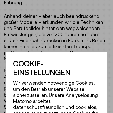
Führung
Anhand kleiner – aber auch beeindruckend
großer Modelle – erkunden wir die Techniken
und Berufsbilder hinter den wegweisenden
Entwicklungen, die vor 200 Jahren auf den
ersten Eisenbahnstrecken in Europa ins Rollen
kamen – sei es zum effizienten Transport
großer Lasten oder als umweltfreundliches
Nah- und Fernverkehrsmittel.
COOKIE-
Rollen wir gemeinsam auf Achse durch die
EINSTELLUNGEN
Ausstellung „Im Bann der Bahn“ und lerne, wie
die Eisenbahn nicht nur unsere Art des
Wir verwenden notwendige Cookies,
Reisens, sondern auch unsere Sprache
um den Betrieb unserer Website
beeinflusst hat. Gemeinsam fragen wir nach:
sicherzustellen. Unsere Analyselösung
Wie verreiste man früher – ganz ohne
Matomo arbeitet
Smartphone und Fahrplan-App? Wie
datenschutzfreundlich und cookielos,
(un)gemütlich war das Reisen im Vergleich zu