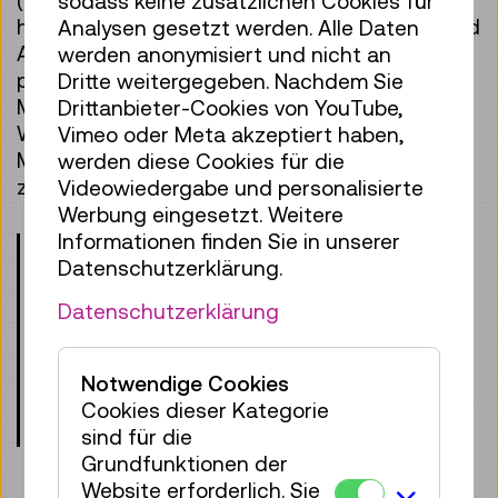
sodass keine zusätzlichen Cookies für
heute? Was braucht es an Technik, Wissen und
Analysen gesetzt werden. Alle Daten
Arbeitskraft, damit Züge täglich sicher und
werden anonymisiert und nicht an
pünktlich an ihr Ziel kommen? Und warum sind
Dritte weitergegeben. Nachdem Sie
Modelle mehr als nur „eine Spielerei fürs
Drittanbieter-Cookies von YouTube,
Wohnzimmer“? Nächster Halt: Technisches
Vimeo oder Meta akzeptiert haben,
Museum Wien – wir freuen uns, euch an Bord
werden diese Cookies für die
zu begrüßen!
Videowiedergabe und personalisierte
Werbung eingesetzt. Weitere
Informationen finden Sie in unserer
Bitte beachten Sie:
Kinder unter 8 Jahren
Datenschutzerklärung.
können nur in Begleitung einer
erwachsenen Aufsichtsperson an unseren
Datenschutzerklärung
Programmen teilnehmen. Auch für die
Begleitperson ist ein gültiges Ticket
erforderlich.
Notwendige Cookies
Cookies dieser Kategorie
Treffpunkt: Eingangshalle, Ebene 0
sind für die
Grundfunktionen der
Website erforderlich. Sie