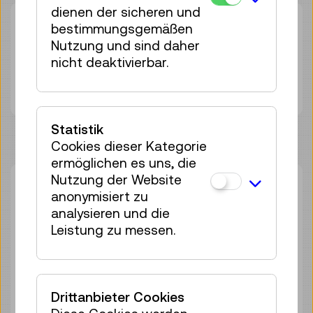
dienen der sicheren und
Dauer:
45min
bestimmungsgemäßen
Gruppengröße:
25
Nutzung und sind daher
nicht deaktivierbar.
Erwachsene
€ 5,50
Unter 19 Jahren
€ 5,50
Statistik
Cookies dieser Kategorie
ermöglichen es uns, die
Nutzung der Website
Do 13.08.
14:00
–
14:45
anonymisiert zu
Führung
analysieren und die
25 Plätze frei
Leistung zu messen.
Tickets
€ 5,50
Sa 29.08.
14:00
–
14:45
Führung
Drittanbieter Cookies
25 Plätze frei