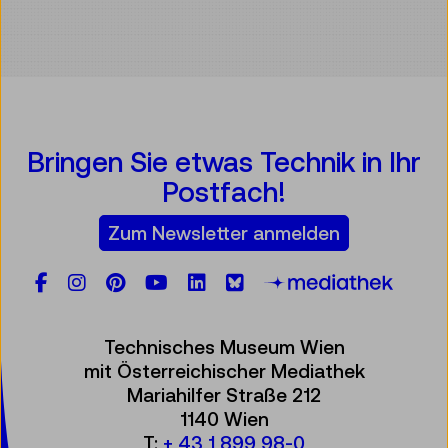
Bringen Sie etwas Technik in Ihr
Postfach!
Zum Newsletter anmelden
Facebook
Instagram
Pinterest
YouTube
LinkedIn
Bluesky
Öste
Technisches Museum Wien
mit Österreichischer Mediathek
Mariahilfer Straße 212
1140 Wien
T:
+ 43 1 899 98-0