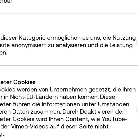
erbar.
Mo 07.09.
10:15 Uh
op wird von zwei
Di 08.09.
10:15 Uh
d betreut.
 Smartphone mit einer
Fr 11.09.
10:15 Uh
ealerweise haben alle
dieser Kategorie ermöglichen es uns, die Nutzung
Smartphone.
ite anonymisiert zu analysieren und die Leistung
Mo 14.09.
10:15 Uh
n zu je 2–3
en.
nen Computer
Mi 16.09.
10:15 Uh
tzugang und Webcam.
 ist Zoom.
ieter Cookies
Weitere Termi
(App-Download,
ookies werden von Unternehmen gesetzt, die ihren
s Zoom-Meeting erhält
h in Nicht-EU-Ländern haben können. Diese
dem gebuchten Termin
ieter führen die Informationen unter Umständen
teren Daten zusammen. Durch Deaktivieren der
chooling, benötigt
ieter Cookies wird Ihnen Content, wie YouTube-
uter und ein
der Vimeo-Videos auf dieser Seite nicht
t.