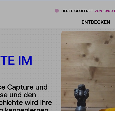
HEUTE GEÖFFNET
VON 10:00 B
ENTDECKEN
TE IM
ce Capture und
ese und den
chichte wird Ihre
p kennenlernen