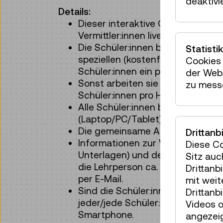
deaktivi
Details:
Dieser interaktive Online-Worksh
Vermittler:innen live gestaltet un
Die Schüler:innen benötigen ein
Statistik
speziellen (kostenfreien) App. Id
Cookies 
Schüler:innen ein persönliches 
der Webs
Sonst arbeiten sie in Kleingruppe
zu mess
Schüler:innen pro Handy.
Alle Schüler:innen benötigen ei
(Laptop/PC/Tablet) mit Interne
Die gemeinsame Arbeitsplattform
Drittanb
Informationen zur Vorbereitung 
Diese C
Unterlagen) und den Link für da
Sitz auc
die Lehrperson ca. 10 Tage vor 
Drittanb
per E-Mail.
mit wei
Sind die Schüler:innen im Home-S
Drittanb
jeder/jede Schüler:in einen Comp
Videos o
Smartphone.
angezeig