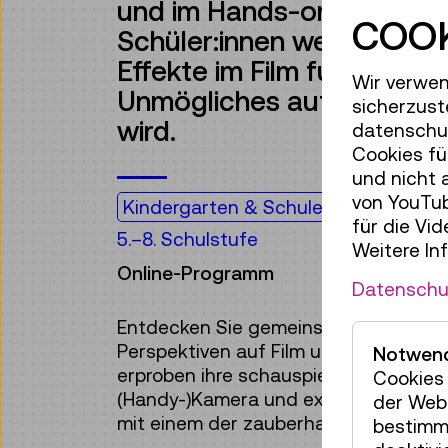
und im Hands-on-Prinzip e
COOK
Schüler:innen werden hera
Effekte im Film funktionie
Wir verwen
Unmögliches auf der Lein
sicherzust
wird.
datenschut
Cookies fü
und nicht 
von YouTub
Kindergarten & Schule
für die Vi
5.–8. Schulstufe
Weitere In
Online-Programm
Datenschu
Entdecken Sie gemeinsam mit Ihren S
Perspektiven auf Film und Filmtricks. 
Notwend
erproben ihre schauspielerischen Qua
Cookies 
(Handy-)Kamera und experimentieren
der Webs
mit einem der zauberhaftesten Filmtr
bestimm