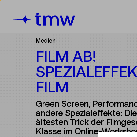
Accesskey [3]
Accesskey [1]
Accesskey [2]
Accesskey [4]
Zum Inhalt
Zum Hauptmenü
Zur Suche
Zur Zielgruppennavigation
Medien
FILM AB!
SPEZIALEFFEK
FILM
Green Screen, Performan
andere Spezialeffekte: Di
ältesten Trick der Filmges
Klasse im Online-Worksho