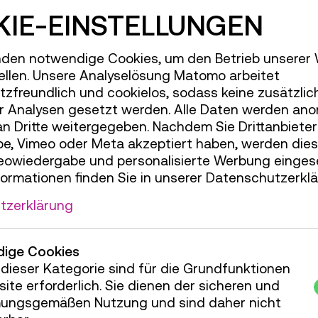
rproben. Die
IE-EINSTELLUNGEN
usfinden, wie
ren und
den notwendige Cookies, um den Betrieb unserer
© Technisches Museum Wien
wand möglich
ellen. Unsere Analyselösung Matomo arbeitet
zfreundlich und cookielos, sodass keine zusätzlic
Merken
r Analysen gesetzt werden. Alle Daten werden ano
an Dritte weitergegeben. Nachdem Sie Drittanbiete
e, Vimeo oder Meta akzeptiert haben, werden die
Dauer:
01:30h
deowiedergabe und personalisierte Werbung einges
Gruppengröße:
28
formationen finden Sie in unserer Datenschutzerklä
Erwachsene
€ 6,50
tzerklärung
Unter 19 Jahren
€ 6,5
Pauschale unter 15 P
chüler:innen ganz neue
Die Teilnehmer:innen
ige Cookies
litäten vor der
dieser Kategorie sind für die Grundfunktionen
 in diesem Workshop
ite erforderlich. Sie dienen der sicheren und
Fragen Sie Ihren Termin
icks der Geschichte!
ungsgemäßen Nutzung und sind daher nicht