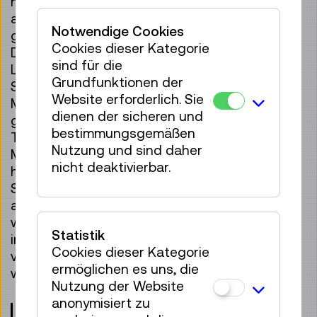
nachhaltig hergestellte Technologien
aussehen könnten. Vielleicht bestehen sie
Notwendige Cookies
ganz aus Pflanzen. Oder Wachs? Eierschalen?
Cookies dieser Kategorie
Du erfindest mit uns aus selbst gebauten
sind für die
Lautsprechern und Sensoren interaktive
Grundfunktionen der
Schaltkreise, die weder Umwelt noch
Website erforderlich. Sie
Menschen schädigen können. Mit selbst
dienen der sicheren und
gemachten elektronischen Bauteilen, z. B. aus
bestimmungsgemäßen
Ton, Magneten, Eisenstaub und recycelten
Nutzung und sind daher
Materialien, die wir in der Gegend gefunden
nicht deaktivierbar.
haben, bringst du Dinge zum Schwingen oder
Surren. Wird diese ethische Hardware denn
auch funktionieren? Deine Vorschläge werden
wir ernst nehmen und mit dir und
Statistik
internationalen Expert:innen diskutieren,
Cookies dieser Kategorie
vielleicht einige Ideen tatsächlich
ermöglichen es uns, die
weiterentwickeln.
Nutzung der Website
anonymisiert zu
Veranstaltungsort:
techLAB
(Ebene 3)