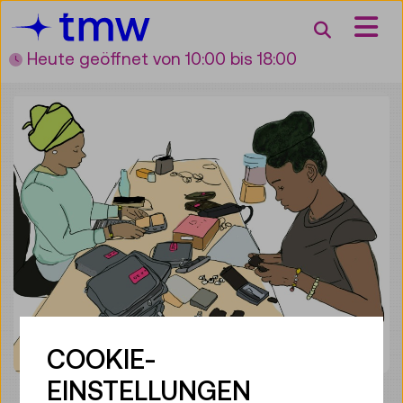
Accesskey [3]
Accesskey [1]
Accesskey [2]
Accesskey [4]
Zum Inhalt
Zum Hauptmenü
Zur Suche
Zur Zielgruppennavigation
Suche
Heute geöffnet
von 10:00 bis 18:00
COOKIE-
EINSTELLUNGEN