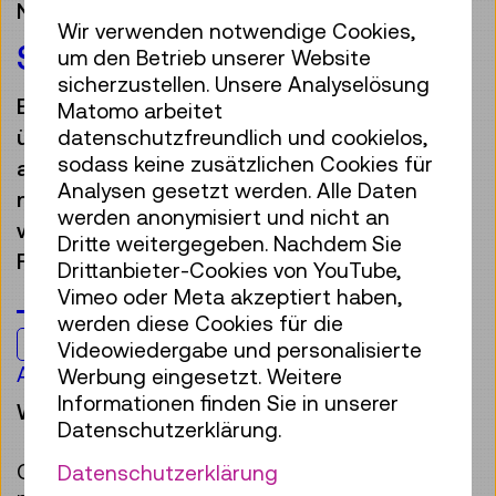
Nachhaltigkeit
Wir verwenden notwendige Cookies,
SALON OF OPEN SECRETS
um den Betrieb unserer Website
sicherzustellen. Unsere Analyselösung
Es gibt keinen Planeten B, deswegen
Matomo arbeitet
überlegen wir in diesem Workshop, wie
datenschutzfreundlich und cookielos,
sodass keine zusätzlichen Cookies für
aus Elektronik statt gefährlichem Schrott
Analysen gesetzt werden. Alle Daten
nachhaltige, hilfreiche neue Erfindungen
werden anonymisiert und nicht an
werden könnten. Du bist dabei selbst
Dritte weitergegeben. Nachdem Sie
Forscherin oder Forscher!
Drittanbieter-Cookies von YouTube,
Vimeo oder Meta akzeptiert haben,
werden diese Cookies für die
Für alle
Videowiedergabe und personalisierte
Ab 14 Jahren
Werbung eingesetzt. Weitere
Informationen finden Sie in unserer
Workshop
Datenschutzerklärung.
Gemeinsam malen wir uns aus, wie fair und
Datenschutzerklärung