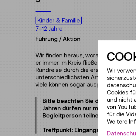
Kinder & Familie
7–12 Jahre
Führung / Aktion
COOK
Wir finden heraus, woraus Strom eige
er immer im Kreis fließen muss und vi
Rundreise durch die erstaunliche Welt 
Wir verwen
unterschiedlichsten Arten, Strom her
sicherzust
viele können sogar ausprobiert werde
datenschut
Cookies fü
und nicht 
Bitte beachten Sie die Altersanga
von YouTub
Jahren dürfen nur mit einer erwa
für die Vi
Begleitperson teilnehmen.
Weitere In
Treffpunkt: Eingangshalle, Ebene 
Datenschu