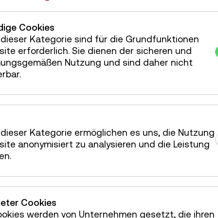
ige Cookies
dieser Kategorie sind für die Grundfunktionen
hrung / Aktion
23 Plätze frei
ite erforderlich. Sie dienen der sicheren und
ungsgemäßen Nutzung und sind daher nicht
hrung / Aktion
25 Plätze frei
erbar.
hrung / Aktion
25 Plätze frei
dieser Kategorie ermöglichen es uns, die Nutzung
ite anonymisiert zu analysieren und die Leistung
en.
ieter Cookies
ookies werden von Unternehmen gesetzt, die ihren