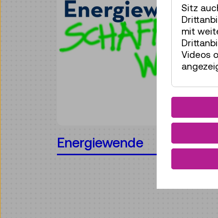
Sitz auc
Drittanb
mit wei
Drittanb
Videos o
angezeig
Energiewende