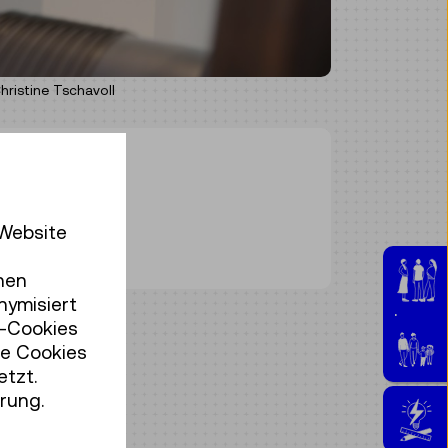
istine Tschavoll
 Website
0
hen
nymisiert
Jugen
r-Cookies
se Cookies
etzt.
rung.