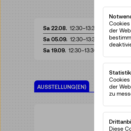
Notwend
Cookies 
Fü
Sa 22.08.
12:30
–
13:30
der Webs
bestimm
Fü
Sa 05.09.
12:30
–
13:30
deaktivi
Fü
Sa 19.09.
12:30
–
13:30
Statistik
Cookies 
der Webs
AUSSTELLUNG(EN)
zu mess
Drittanb
Diese C