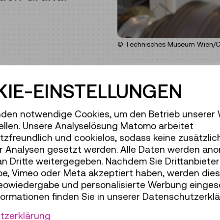
© Technisches Museum Wien/Chr
Dauer:
01:00h
IE-EINSTELLUNGEN
ntlich besteht, warum
Gruppengröße:
25
eles mehr. Auf der
Erwachsene
€ 6,50
der Elektrizität die
den notwendige Cookies, um den Betrieb unserer
Unter 19 Jahren
€ 6,5
zustellen, entdecken –
ellen. Unsere Analyselösung Matomo arbeitet
n!
zfreundlich und cookielos, sodass keine zusätzlic
r Analysen gesetzt werden. Alle Daten werden ano
an Dritte weitergegeben. Nachdem Sie Drittanbiete
ben! Kinder unter 8
e, Vimeo oder Meta akzeptiert haben, werden die
chsenen
deowiedergabe und personalisierte Werbung einges
formationen finden Sie in unserer Datenschutzerklä
0
tzerklärung