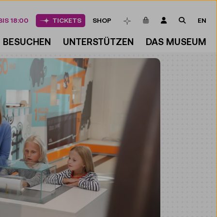
ARTIKEL IM WAREN
LOGIN
SUCHE
IS 18:00
TICKETS
SHOP
EN
MERKLISTE
BESUCHEN
UNTERSTÜTZEN
DAS MUSEUM