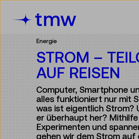
Accesskey [3]
Accesskey [1]
Accesskey [2]
Accesskey [4]
Zum Inhalt
Zum Hauptmenü
Zur Suche
Zur Zielgruppennavigation
Energie
STROM – TEI
AUF REISEN
Computer, Smartphone un
alles funktioniert nur mit
was ist eigentlich Strom
er überhaupt her? Mithilfe
Experimenten und spanne
gehen wir dem Strom auf 