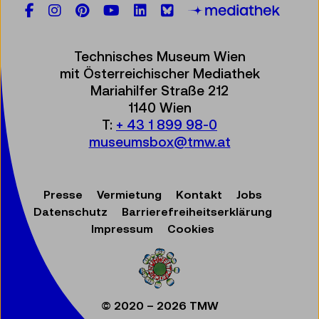
Facebook
Instagram
Pinterest
YouTube
LinkedIn
Bluesky
Öste
Technisches Museum Wien
mit Österreichischer Mediathek
Mariahilfer Straße 212
1140 Wien
T:
+ 43 1 899 98-0
museumsbox@tmw.at
Presse
Vermietung
Kontakt
Jobs
Datenschutz
Barrierefreiheitserklärung
Impressum
Cookies
© 2020 – 2026 TMW