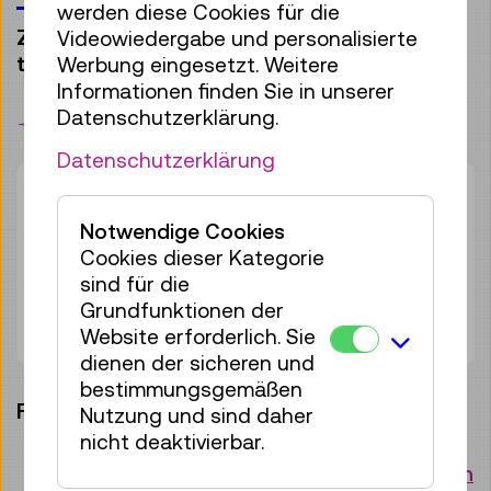
werden diese Cookies für die
Zwei Begleitpersonen können kostenlos
Videowiedergabe und personalisierte
teilnehmen.
Werbung eingesetzt. Weitere
Informationen finden Sie in unserer
Datenschutzerklärung.
Merken
Datenschutzerklärung
Dauer:
01:30h
Gruppengröße:
28
Notwendige Cookies
Cookies dieser Kategorie
Erwachsene
€ 6,50
sind für die
Unter 19 Jahren
€ 6,50
Grundfunktionen der
Pauschale unter 15 Personen:
€ 97,50
Website erforderlich. Sie
dienen der sicheren und
bestimmungsgemäßen
Fragen Sie Ihren Termin an:
Nutzung und sind daher
nicht deaktivierbar.
Fr 14.08.
10:15 Uhr
Anfragen