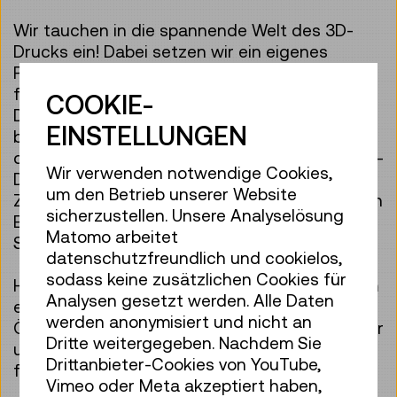
Wir tauchen in die spannende Welt des 3D-
Drucks ein! Dabei setzen wir ein eigenes
Projekt um und klären Fragen wie: Wie
funktioniert der 3D-Drucker? Welche
COOKIE-
Druckverfahren gibt es, welche Möglichkeiten
EINSTELLUNGEN
bieten sie und welche Materialien können
dabei verwendet werden? Wie entsteht ein 3D-
Wir verwenden notwendige Cookies,
Druckdesign? Zum Abschluss besprechen wir
um den Betrieb unserer Website
Zukunftsvisionen und wie man bei der rasanten
sicherzustellen. Unsere Analyselösung
Entwicklung des 3D-Drucks am aktuellen
Matomo arbeitet
Stand bleibt.
datenschutzfreundlich und cookielos,
sodass keine zusätzlichen Cookies für
Hat dir das Ganze Spaß gemacht? Dann komm
Analysen gesetzt werden. Alle Daten
einfach während der regulären techLAB-
werden anonymisiert und nicht an
Öffnungszeiten (Do–So, 14:00–17:30 Uhr) wieder
Dritte weitergegeben. Nachdem Sie
und arbeite an deinen Projekten weiter. Wir
Drittanbieter-Cookies von YouTube,
freuen uns auf das gemeinsame Tüfteln.
Vimeo oder Meta akzeptiert haben,