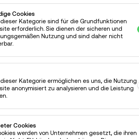
iten. Sie stellen
ustausch,
ige Cookies
und verhindern sie und
dieser Kategorie sind für die Grundfunktionen
Gesellschaft,
ite erforderlich. Sie dienen der sicheren und
ettung in soziale
ungsgemäßen Nutzung und sind daher nicht
irklichkeiten.
erbar.
ietet das
Programm
 und ein Filmscreening.
dieser Kategorie ermöglichen es uns, die Nutzung
ite anonymisiert zu analysieren und die Leistung
nmeldung unter
en.
lätze ist begrenzt.
JETZT ANMELDEN
ieter Cookies
ookies werden von Unternehmen gesetzt, die ihren