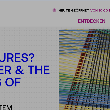
HEUTE GEÖFFNET
VON 10:00 B
ENTDECKEN
URES?
ER & THE
 OF
STEM