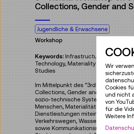
Collections, Gender and S
Jugendliche & Erwachsene
Workshop
COOK
Keywords:
Infrastructure, Gender an
Technology, Materiality and Material
Wir verwen
Studies
sicherzust
datenschut
Im Mittelpunkt des "3rd Vienna Work
Cookies fü
Collections, Gender and Sexuality" st
und nicht 
sozio-technische Systeme und immate
von YouTub
Menschen, Materialitäten, Orte, Insti
für die Vi
Dienstleistungen miteinander verbinde
Weitere In
Verkehrswegen, Wasser- und Energi
Datenschu
sowie Kommunikationsnetzen schaffe