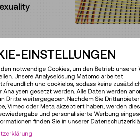
exuality
IE-EINSTELLUNGEN
d Sexuality, Science and
 Culture, Museum
den notwendige Cookies, um den Betrieb unserer
ellen. Unsere Analyselösung Matomo arbeitet
zfreundlich und cookielos, sodass keine zusätzlic
shop on STEM
r Analysen gesetzt werden. Alle Daten werden ano
ehen Infrastrukturen –
an Dritte weitergegeben. Nachdem Sie Drittanbiete
rielle Netzwerke, die
e, Vimeo oder Meta akzeptiert haben, werden die
tutionen und
deowiedergabe und personalisierte Werbung einges
n. In Form von z.B.
formationen finden Sie in unserer Datenschutzerklä
eversorgungssystemen
tzerklärung
n sie langlebige