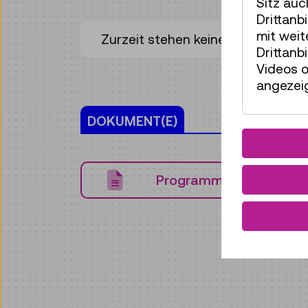
Sitz auc
Drittanb
mit wei
Zurzeit stehen keine Termine zur 
Drittanb
Videos o
angezeig
DOKUMENT(E)
Programm