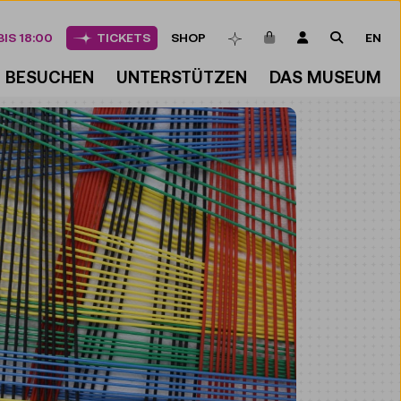
ARTIKEL IM WAREN
LOGIN
SUCHE
IS 18:00
TICKETS
SHOP
EN
MERKLISTE
BESUCHEN
UNTERSTÜTZEN
DAS MUSEUM