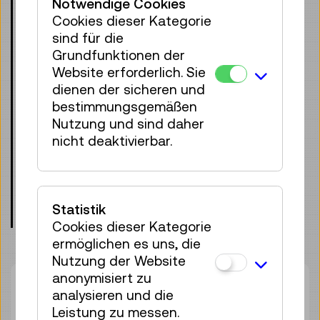
Notwendige Cookies
Wissenschaft, Bildung, Wirtschaft und
Cookies dieser Kategorie
Gesellschaft baut. In der Pädagog:innen-
sind für die
Führung stellen wir die
Grundfunktionen der
Vermittlungsangebote für Schulklassen
Website erforderlich. Sie
vor, die speziell für die Ausstellung –
dienen der sicheren und
aber auch darüber hinaus – konzipiert
bestimmungsgemäßen
wurden. Dabei gehen wir besonders auf
Nutzung und sind daher
interaktive Exponate ein und stehen
nicht deaktivierbar.
auch für organisatorische Fragen zur
Vorbereitung des Museumsbesuchs
gerne zur Verfügung.
Statistik
Treffpunkt: Eingangshalle, Ebene 0
Cookies dieser Kategorie
ermöglichen es uns, die
Nutzung der Website
anonymisiert zu
Dauer:
01:15h
analysieren und die
Gruppengröße:
25
Leistung zu messen.