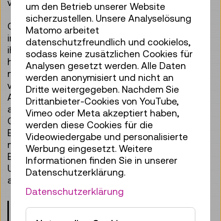
verändert haben.
um den Betrieb unserer Website
sicherzustellen. Unsere Analyselösung
Objekte aus der TMW-Sammlung sowie
Matomo arbeitet
interaktive Stationen bieten Lehrpersonen und
datenschutzfreundlich und cookielos,
ihren Klassen anschauliche Möglichkeiten,
sodass keine zusätzlichen Cookies für
historische Entwicklungen mit aktuellen
Analysen gesetzt werden. Alle Daten
naturwissenschaftlichen Fragestellungen zu
werden anonymisiert und nicht an
verknüpfen. Für den Unterricht offeriert die
Dritte weitergegeben. Nachdem Sie
Ausstellung zahlreiche Anknüpfungspunkte
Drittanbieter-Cookies von YouTube,
aus der Physik, der Astronomie und der
Vimeo oder Meta akzeptiert haben,
Gehirnforschung: von der Erforschung der
werden diese Cookies für die
Elektrizität und der Radioaktivität über
Videowiedergabe und personalisierte
moderne Seh- und Messgeräte zur
Werbung eingesetzt. Weitere
Erforschung des Himmels bis zur
Informationen finden Sie in unserer
Untersuchung des menschlichen Gehirns und
Datenschutzerklärung.
aktuellen Fragen der Quantenphysik.
Datenschutzerklärung
Das TMW versteht sich als Lern- und
Diskursort, der eine Brücke zwischen