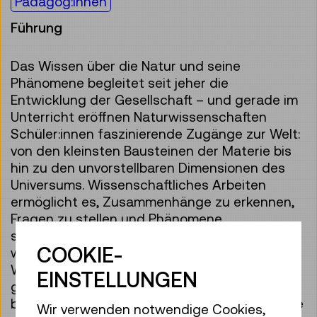
Pädagog:innen
Führung
Das Wissen über die Natur und seine
Phänomene begleitet seit jeher die
Entwicklung der Gesellschaft – und gerade im
Unterricht eröffnen Naturwissenschaften
Schüler:innen faszinierende Zugänge zur Welt:
von den kleinsten Bausteinen der Materie bis
hin zu den unvorstellbaren Dimensionen des
Universums. Wissenschaftliches Arbeiten
ermöglicht es, Zusammenhänge zu erkennen,
Fragen zu stellen und Phänomene
systematisch zu begreifen. Zugleich wird
COOKIE-
wissenschaftliches Arbeiten von Methoden,
Werkzeugen, Weltbildern und
EINSTELLUNGEN
gesellschaftlichen Rahmenbedingungen
beeinflusst, die sich im Laufe der Jahrhunderte
Wir verwenden notwendige Cookies,