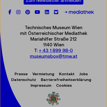
Zum Newsletter anmelden
Facebook
Instagram
Pinterest
YouTube
LinkedIn
Bluesky
Öste
Technisches Museum Wien
mit Österreichischer Mediathek
Mariahilfer Straße 212
1140 Wien
T:
+ 43 1 899 98-0
museumsbox@tmw.at
Presse
Vermietung
Kontakt
Jobs
Datenschutz
Barrierefreiheitserklärung
Impressum
Cookies