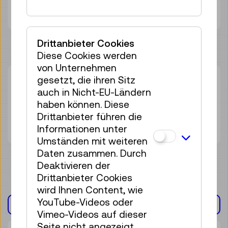
Erwachsene
€ 0,00
Drittanbieter Cookies
Diese Cookies werden
von Unternehmen
gesetzt, die ihren Sitz
Mo 02.11.
16:00
–
17:15
auch in Nicht-EU-Ländern
Führung
haben können. Diese
23 Plätze frei
Drittanbieter führen die
Tickets
€ 0,00
Informationen unter
Umständen mit weiteren
Daten zusammen. Durch
Deaktivieren der
Drittanbieter Cookies
wird Ihnen Content, wie
YouTube-Videos oder
AUSSTELLUNG(EN)
Vimeo-Videos auf dieser
Seite nicht angezeigt.