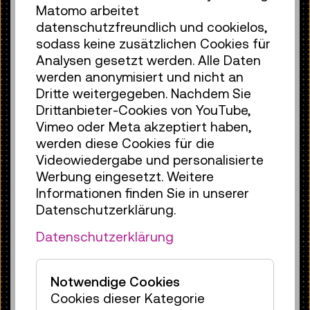
Was ihn so besonders macht? Er
Matomo arbeitet
arbeitet mit einem Gasgemisch aus
datenschutzfreundlich und cookielos,
Argon und Fluor, das in der
sodass keine zusätzlichen Cookies für
Entladungskammer extrem
Analysen gesetzt werden. Alle Daten
energiereiche UV-Strahlung erzeugt –
werden anonymisiert und nicht an
gepulst und mit einer Leistung von
Dritte weitergegeben. Nachdem Sie
mehreren hundert Watt. Für Forschung
Drittanbieter-Cookies von YouTube,
und Industrie bedeutete das einen
Vimeo oder Meta akzeptiert haben,
Durchbruch: Mit keinem anderen
werden diese Cookies für die
Lasertyp ließ sich damals so zuverlässig
Videowiedergabe und personalisierte
Licht mit derart kurzen Wellenlängen
Werbung eingesetzt. Weitere
erzeugen. Genau diese Eigenschaft ist
Informationen finden Sie in unserer
entscheidend, wenn es darum geht,
Datenschutzerklärung.
winzigste Strukturen zu belichten. In der
Datenschutzerklärung
Ausstellung
Materialwelten
lässt sich
nachvollziehen, welche Schlüsselrolle
Excimer-Laser bei der Herstellung von
Notwendige Cookies
Halbleiterchips spielten – einem Feld,
Cookies dieser Kategorie
das heute die Grundlage für