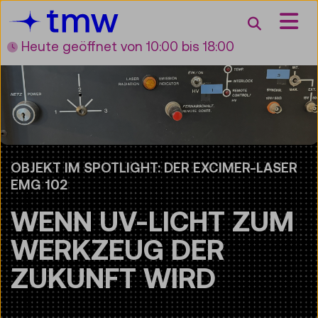
Accesskey [3]
Accesskey [1]
Accesskey [2]
Accesskey [4]
Zum Inhalt
Zum Hauptmenü
Zur Suche
Zur Zielgruppennavigation
Suche
Heute geöffnet
von 10:00 bis 18:00
OBJEKT IM SPOTLIGHT: DER EXCIMER-LASER
EMG 102
WENN UV-LICHT ZUM
WERKZEUG DER
ZUKUNFT WIRD