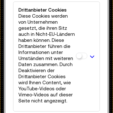
wurde dafür über eine spezielle
Glasfaser in den Körper eingekoppelt.
Drittanbieter Cookies
Diese Cookies werden
von Unternehmen
gesetzt, die ihren Sitz
auch in Nicht-EU-Ländern
haben können. Diese
Drittanbieter führen die
Informationen unter
Umständen mit weiteren
Daten zusammen. Durch
Deaktivieren der
Drittanbieter Cookies
wird Ihnen Content, wie
YouTube-Videos oder
Vimeo-Videos auf dieser
Excimer-Laser EMG 102 mit Vakuumpumpe
Seite nicht angezeigt.
© Technisches Museum Wien
Eine wichtige, wenn auch unscheinbare