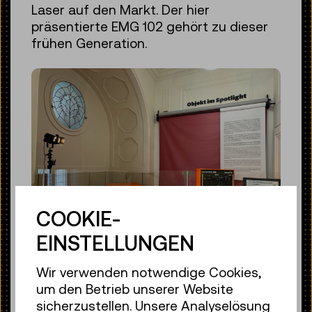
Laser auf den Markt. Der hier
präsentierte EMG 102 gehört zu dieser
frühen Generation.
COOKIE-
EINSTELLUNGEN
Der Excimer-Laser EMG 102 in der Präsentation
Wir verwenden notwendige Cookies,
„Objekt im Spotlight“
um den Betrieb unserer Website
© Technisches Museum Wien
sicherzustellen. Unsere Analyselösung