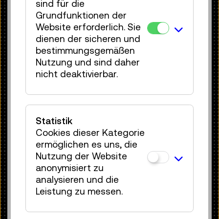
sind für die
Computertechnik, Medizinelektronik und
Grundfunktionen der
künstliche Intelligenz bildet.
Website erforderlich. Sie
dienen der sicheren und
Vom Reinraum bis ins Herz – ein
bestimmungsgemäßen
Allround-Talent
Nutzung und sind daher
Doch der EMG 102 war nicht nur ein
nicht deaktivierbar.
Werkzeug für die Mikrochipwelt. An der
Fakultät für Elektrotechnik der TU Wien
diente er als vielseitiges
Forschungsinstrument: Mit ihm wurden
Statistik
schon in den 1970er-Jahren winzige
Cookies dieser Kategorie
Strukturen in Photolacken –
ermöglichen es uns, die
lichtempfindlichen Beschichtungen –
Nutzung der Website
erzeugt, aber auch medizinische
anonymisiert zu
Anwendungen erprobt – etwa das
analysieren und die
Entfernen von Ablagerungen in
Leistung zu messen.
Herzkranzgefäßen oder das Reinigen
von Zahnwurzelkanälen. Das Laserlicht