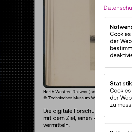
Datenschu
Notwend
Cookies 
der Webs
bestimm
deaktivi
Statistik
Cookies 
North Western Railway (Indien): Die Lansdou
der Webs
© Technisches Museum Wien/Archiv
zu mess
Die digitale Forschungsausstellun
mit dem Ziel, einen kritischen Umg
vermitteln.