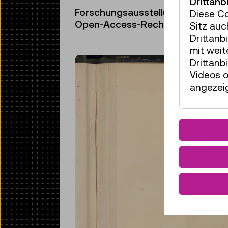
Drittanb
Forschungsausstellung [re]framing
Diese C
Open-Access-Rechercheportal:
f
Sitz auc
Drittanb
mit wei
Drittanb
Videos o
angezeig