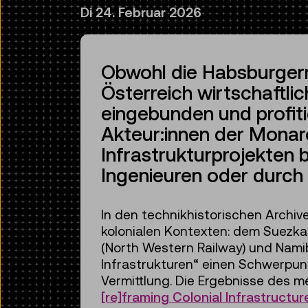
Di 24. Februar 2026
Obwohl die Habsburgerm
Österreich wirtschaftli
eingebunden und profiti
Akteur:innen der Monarc
Infrastrukturprojekten b
Ingenieuren oder durch
In den technikhistorischen Archi
kolonialen Kontexten: dem Suezkana
(North Western Railway) und Nami
Infrastrukturen“ einen Schwerpunk
Vermittlung. Die Ergebnisse des m
[re]framing Colonial Infrastructur