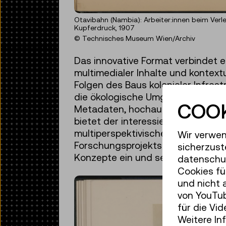
Otavibahn (Nambia): Arbeiter:innen beim Verl
Kupferdruck, 1907
© Technisches Museum Wien/Archiv
Das innovative Format verbindet 
multimedialer Inhalte und kontext
Folgen des Baus kolonialer Infras
die ökologische Umgestaltung ih
COOK
Metadaten, hochauflösende Scans
bietet der interessierten Öffentli
multiperspektivische Auseinander
Wir verwen
Forschungsprojekts entwickeltes G
sicherzust
Konzepte ein und sensibilisiert fü
datenschut
Cookies fü
und nicht 
von YouTub
für die Vi
Weitere In