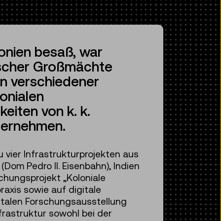
onien besaß, war
äischer Großmächte
en verschiedener
onialen
eiten von k. k.
nternehmen.
vier Infrastrukturprojekten aus
(Dom Pedro II. Eisenbahn), Indien
chungsprojekt „Koloniale
axis sowie auf digitale
gitalen Forschungsausstellung
nfrastruktur sowohl bei der