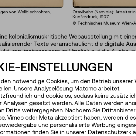
Otavibahn (Namibia): Arbeiter:i
egen von Wellblechrohren,
Kupferdruck, 1907
© Technisches Museum Wien/A
eine kolonialismuskritische Webausstellung mit ei
ualisierender Texte veranschaulicht die digitale Au
trukturen, insbesondere im Hinblick auf die Ausbeu
rer Lebensräume. Das weiterführende Open-Access
IE-EINSTELLUNGEN
, digitale Editionen und Transkriptionen von run
chkeit sowie Forscher:innen eine breite Grundlage fü
setzung mit den Archivbeständen. Darüber hinaus 
den notwendige Cookies, um den Betrieb unserer
lossar problematische Begriffe, ordnet kulturwiss
ellen. Unsere Analyselösung Matomo arbeitet
r eine diskriminierungskritische Sprache.
zfreundlich und cookielos, sodass keine zusätzlic
r Analysen gesetzt werden. Alle Daten werden ano
an Dritte weitergegeben. Nachdem Sie Drittanbiete
e, Vimeo oder Meta akzeptiert haben, werden die
deowiedergabe und personalisierte Werbung einges
formationen finden Sie in unserer Datenschutzerklä