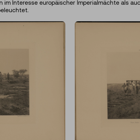
n im Interesse europäischer Imperialmächte als auc
eleuchtet.