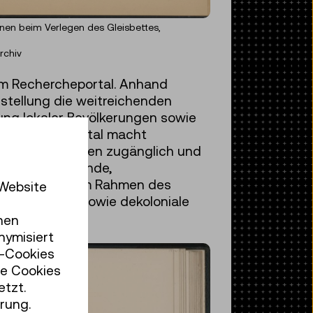
nnen beim Verlegen des Gleisbettes,
rchiv
nem Rechercheportal. Anhand
sstellung die weitreichenden
tung lokaler Bevölkerungen sowie
-Rechercheportal macht
d 900 Dokumenten zugänglich und
r eine vertiefende,
erläutert ein im Rahmen des
 Website
enschaftliche sowie dekoloniale
hen
nymisiert
r-Cookies
se Cookies
etzt.
rung.