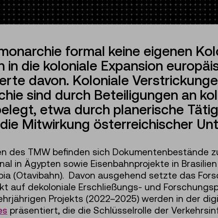
onarchie formal keine eigenen Kol
ch in die koloniale Expansion europ
erte davon. Koloniale Verstrickung
hie sind durch Beteiligungen an kol
elegt, etwa durch planerische Tätigk
 die Mitwirkung österreichischer U
ven des TMW befinden sich Dokumentenbestände zu 
l in Ägypten sowie Eisenbahnprojekte in Brasilien 
bia (Otavibahn). Davon ausgehend setzte das Fors
t auf dekoloniale Erschließungs- und Forschungspr
ehrjährigen Projekts (2022–2025) werden in der di
es
präsentiert, die die Schlüsselrolle der Verkehrsi