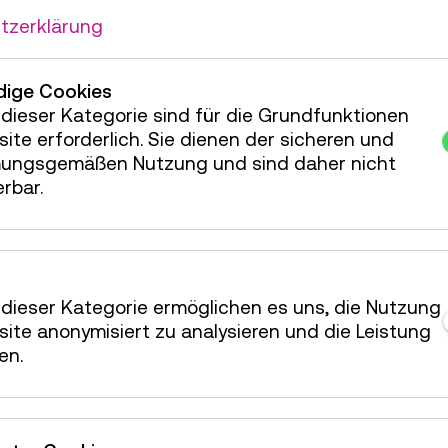
tzerklärung
ige Cookies
dieser Kategorie sind für die Grundfunktionen
ite erforderlich. Sie dienen der sicheren und
ungsgemäßen Nutzung und sind daher nicht
erbar.
dieser Kategorie ermöglichen es uns, die Nutzung
ne-Brücke über dem Indus bei Sukkur, Panoramaaufnahme, 1907–10
ite anonymisiert zu analysieren und die Leistung
en.
g versteht sich als aktiver Beitrag des TMW zum P
ang mit kulturell sensiblen Quellen zur Kolonialge