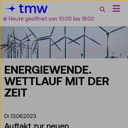
Accesskey [3]
Accesskey [1]
Accesskey [2]
Accesskey [4]
Zum Inhalt
Zum Hauptmenü
Zur Suche
Zur Zielgruppennavigation
Suche
Heute geöffnet
von 10:00 bis 18:00
ENERGIEWENDE.
WETTLAUF MIT DER
ZEIT
Di 13.06.2023
Auftakt zur neuen