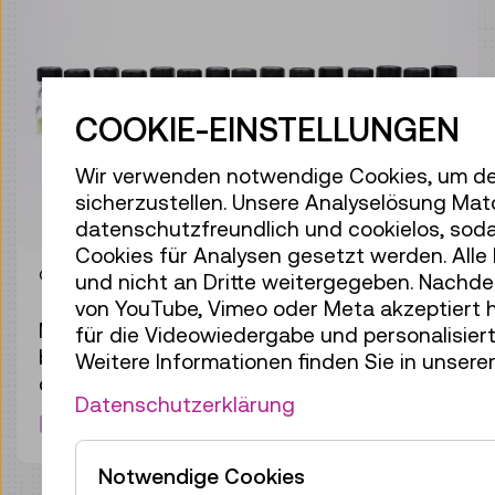
COOKIE-EINSTELLUNGEN
Wir verwenden notwendige Cookies, um de
sicherzustellen. Unsere Analyselösung Mat
datenschutzfreundlich und cookielos, soda
Cookies für Analysen gesetzt werden. All
© Technisches Museum Wien
und nicht an Dritte weitergegeben. Nachde
von YouTube, Vimeo oder Meta akzeptiert 
Magnesium- und Lithium-Ionen-Batterien
für die Videowiedergabe und personalisier
bestehen heute aus bis zu 20 Materialien,
Weitere Informationen finden Sie in unser
deren Abbau teils sehr problematisch ist.
Datenschutzerklärung
Bild herunterladen
Notwendige Cookies