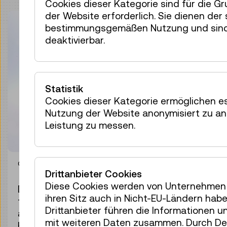
Cookies dieser Kategorie sind für die G
der Website erforderlich. Sie dienen der
bestimmungsgemäßen Nutzung und sind
deaktivierbar.
Statistik
Cookies dieser Kategorie ermöglichen es
Nutzung der Website anonymisiert zu an
Leistung zu messen.
© Technisches Museum Wien
Drittanbieter Cookies
Diese Cookies werden von Unternehmen 
Den Stockholmer Bahnhof durchqueren
ihren Sitz auch in Nicht-EU-Ländern hab
täglich ca. 250.000 Menschen. Die
Drittanbieter führen die Informationen 
abgestrahlte Körperwärme wird zum
mit weiteren Daten zusammen. Durch Dea
Heizen eines benachbarten,