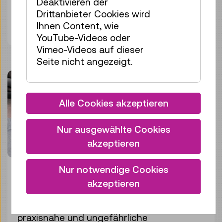
Deaktivieren der
über Langzeitsicherung und Archivierung.
Drittanbieter Cookies wird
Ihnen Content, wie
Bild herunterladen
YouTube-Videos oder
Vimeo-Videos auf dieser
Seite nicht angezeigt.
Alle Cookies akzeptieren
Nur ausgewählte Cookies
akzeptieren
Nur notwendige Cookies
© REALSIM
akzeptieren
Die Software-Lösung Holopackage® nutzt
neuartige Visualisierungsformen, um eine
praxisnahe und ungefährliche