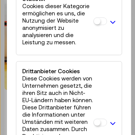
Cookies dieser Kategorie
ermöglichen es uns, die
Nutzung der Website
anonymisiert zu
analysieren und die
Leistung zu messen.
Drittanbieter Cookies
Diese Cookies werden von
Unternehmen gesetzt, die
ihren Sitz auch in Nicht-
© Technisches Museum Wien
EU-Ländern haben können.
Diese Drittanbieter führen
Wie lange können Informationen auf
die Informationen unter
unterschiedlichen Datenträgern erhalten
Umständen mit weiteren
bleiben? In diesem interaktiven
Daten zusammen. Durch
Schätzspiel erfahren BesucherInnen mehr