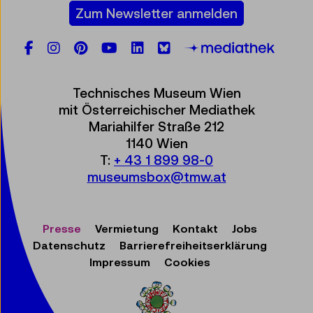
Zum Newsletter anmelden
Facebook
Instagram
Pinterest
YouTube
LinkedIn
Bluesky
Öste
Technisches Museum Wien
mit Österreichischer Mediathek
Mariahilfer Straße 212
1140 Wien
T:
+ 43 1 899 98-0
museumsbox@tmw.at
Presse
Vermietung
Kontakt
Jobs
Datenschutz
Barrierefreiheitserklärung
Impressum
Cookies