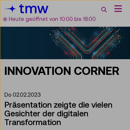
Accesskey [3]
Accesskey [1]
Accesskey [2]
Accesskey [4]
Zum Inhalt
Zum Hauptmenü
Zur Suche
Zur Zielgruppennavigation
Suche
Heute geöffnet
von 10:00 bis 18:00
INNOVATION CORNER
Do 02.02.2023
Präsentation zeigte die vielen
Gesichter der digitalen
Transformation