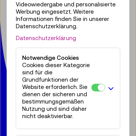
Videowiedergabe und personalisierte
Werbung eingesetzt. Weitere
Technisches Museum Wien
Informationen finden Sie in unserer
mit Österreichischer Mediathek
Datenschutzerklärung.
Mariahilfer Straße 212
Datenschutzerklärung
1140 Wien
T:
+ 43 1 899 98-0
museumsbox@tmw.at
Notwendige Cookies
Cookies dieser Kategorie
sind für die
Presse
Vermietung
Kontakt
Jobs
Grundfunktionen der
Datenschutz
Barrierefreiheitserklärung
Website erforderlich. Sie
Impressum
Cookies
dienen der sicheren und
bestimmungsgemäßen
Nutzung und sind daher
nicht deaktivierbar.
© 2020 – 2026 TMW