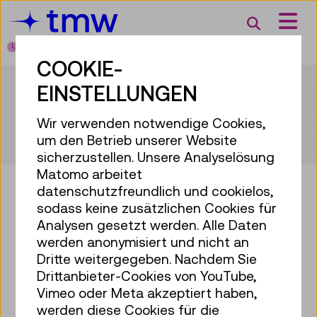
Accesskey [3]
Accesskey [1]
Accesskey [2]
Accesskey [4]
Zum Inhalt
Zum Hauptmenü
Zur Suche
Zur Zielgruppennavigation
Suche
Heute geöffnet
von 10:00 bis 18:00
COOKIE-
EINSTELLUNGEN
Wir verwenden notwendige Cookies,
um den Betrieb unserer Website
sicherzustellen. Unsere Analyselösung
Matomo arbeitet
datenschutzfreundlich und cookielos,
sodass keine zusätzlichen Cookies für
Bringen Sie etwas Technik in Ihr
Analysen gesetzt werden. Alle Daten
Postfach!
werden anonymisiert und nicht an
Dritte weitergegeben. Nachdem Sie
Zum Newsletter anmelden
Drittanbieter-Cookies von YouTube,
Vimeo oder Meta akzeptiert haben,
Facebook
Instagram
Pinterest
YouTube
LinkedIn
Bluesky
Öste
werden diese Cookies für die