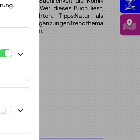
tailtreue und Sachlichkeit die Komik
rung.
 garantieren: Wer dieses Buch liest,
ugen betrachten. Tipps:Natur als
chaftlichen ErgänzungenTrendthema
rischen Museum.
ag)