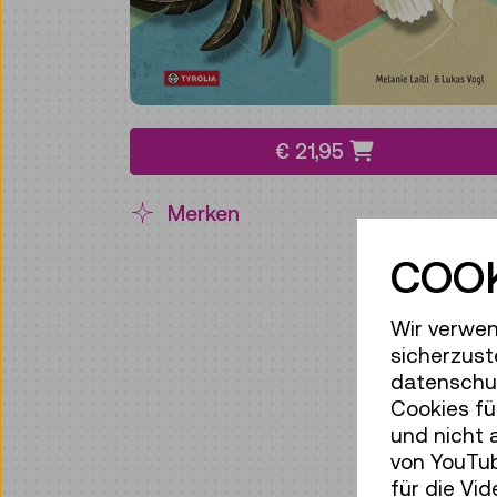
€ 21,95
Merken
COOK
Wir verwen
sicherzust
datenschut
Cookies fü
und nicht 
von YouTub
für die Vi