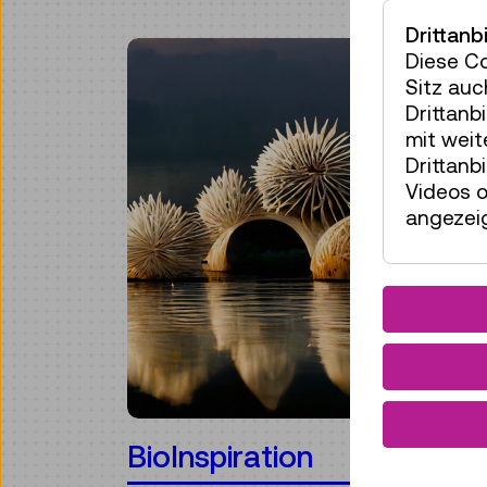
Drittanb
Diese C
Sitz auc
Drittanb
mit wei
Drittanb
Videos o
angezeig
BioInspiration