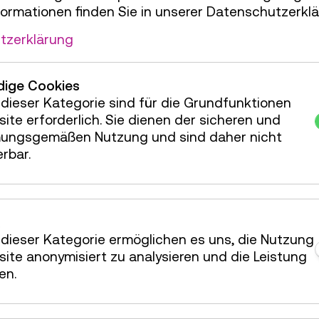
aufs Papier - wobei auch hier bei aller De
formationen finden Sie in unserer Datenschutzerklä
selbstverständlich nicht zu kurz kommt. Wir
wird die Welt plötzlich mit anderen A
tzerklärung
faszinierendes Vorbildmit kulturwissens
MINTin Zusammenarbeit mit dem Naturhisto
ige Cookies
dieser Kategorie sind für die Grundfunktionen
ISBN: 978-3-7022-3991-6
ite erforderlich. Sie dienen der sicheren und
Verlage: Tyrolia Verlagsanstalt Gm (Hauptverl
ungsgemäßen Nutzung und sind daher nicht
Veröffentlicht: 01.11.2021
erbar.
Seiten: 48
Einband: Gebunden
Lesealter: ab 9 Jahre
dieser Kategorie ermöglichen es uns, die Nutzung
ite anonymisiert zu analysieren und die Leistung
en.