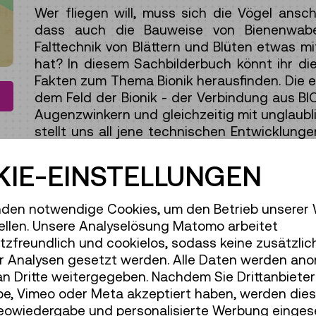
Wer fliegen will, muss sich die Vögel ansch
dass auch die Bauweise von Bienenwabe
Falttechnik von Blättern und Blüten etwas 
hat? In diesem Sachbilderbuch könnt ihr di
Fakten zum Thema Bionik herausfinden. Die er
dem Feld der Bionik - der Verbindung aus BIO
Augenzwinkern und gleichzeitig mit unglaub
stellt uns all jene technischen Entwicklung
Natur und ihren beeindruckenden Funktio
passgenauen Abstimmungen inspiriert und im
IE-EINSTELLUNGEN
wurden. (Die Haft-Kraft von Gecko-Füßen, da
Effizienz der Klette sind dabei nur die beka
den notwendige Cookies, um den Betrieb unserer
vier Großkapitel gegliedert (Tiere, Pflanze
ellen. Unsere Analyselösung Matomo arbeitet
von wichtigen VertreterInnen aus Wissensc
zfreundlich und cookielos, sodass keine zusätzlic
stets von den natürlichen Vorbildern ausg
r Analysen gesetzt werden. Alle Daten werden ano
Titels "Schau wie schlau!" zum genauen 
an Dritte weitergegeben. Nachdem Sie Drittanbiete
Dieser Aufforderung ist Jungillustrator Lu
e, Vimeo oder Meta akzeptiert haben, werden die
und bringt mit rasantem, mutigem Strich Te
deowiedergabe und personalisierte Werbung einges