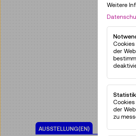
Weitere In
Datenschu
Notwend
Cookies 
der Webs
bestimm
deaktivi
Statistik
Cookies 
der Webs
zu mess
AUSSTELLUNG(EN)