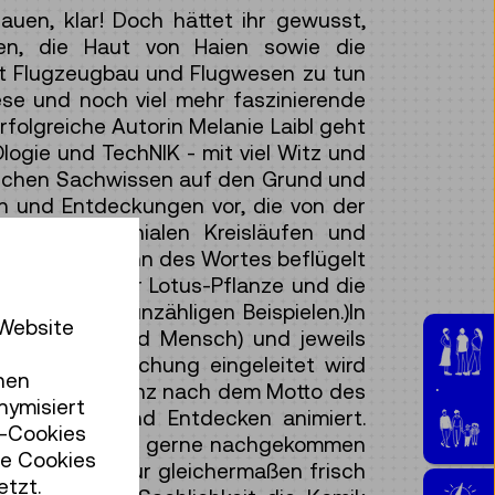
auen, klar! Doch hättet ihr gewusst,
n, die Haut von Haien sowie die
mit Flugzeugbau und Flugwesen zu tun
ese und noch viel mehr faszinierende
folgreiche Autorin Melanie Laibl geht
logie und TechNIK - mit viel Witz und
lichen Sachwissen auf den Grund und
en und Entdeckungen vor, die von der
nsweisen, genialen Kreisläufen und
 wahrsten Sinn des Wortes beflügelt
s Abperlen der Lotus-Pflanze und die
nntesten von unzähligen Beispielen.)In
 Website
n, Mineralien und Mensch) und jeweils
haft und Forschung eingeleitet wird
hen
egangen und ganz nach dem Motto des
Jugen
nymisiert
Beobachten und Entdecken animiert.
r-Cookies
kas Vogl mehr als gerne nachgekommen
se Cookies
chnik und Natur gleichermaßen frisch
etzt.