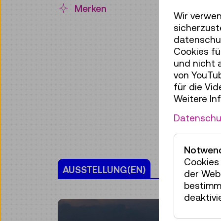
Merken
Wir verwen
sicherzust
datenschut
Cookies fü
und nicht 
von YouTub
für die Vi
Weitere In
Datenschu
Notwend
Cookies 
AUSSTELLUNG(EN)
der Webs
bestimm
deaktivi