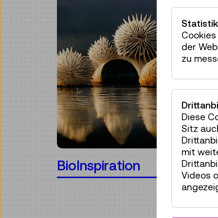
Statistik
Cookies 
der Webs
zu mess
Drittanb
Diese C
Sitz auc
Drittanb
mit wei
BioInspiration
Drittanb
Videos o
angezeig