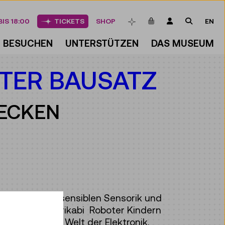
ARTIKEL IM WAREN
LOGIN
SUCHE
IS 18:00
TICKETS
SHOP
EN
MERKLISTE
BESUCHEN
UNTERSTÜTZEN
DAS MUSEUM
OTER BAUSATZ
ECKEN
it einer hochsensiblen Sensorik und
 bietet der varikabi Roboter Kindern
n Einstieg in Welt der Elektronik.