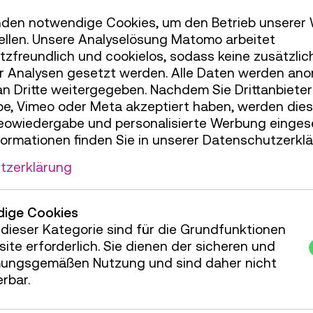
den notwendige Cookies, um den Betrieb unserer
varikabi ermöglicht 12 verblüffende Funktione
ellen. Unsere Analyselösung Matomo arbeitet
zfreundlich und cookielos, sodass keine zusätzlic
Bewältigen von Hindernisparcours
r Analysen gesetzt werden. Alle Daten werden ano
Folgen von dunklen oder hellen Linien
an Dritte weitergegeben. Nachdem Sie Drittanbiete
Verfolgen oder Schieben von Objekten
e, Vimeo oder Meta akzeptiert haben, werden die
Suchen, Verfolgen oder Umkreisen von Licht
deowiedergabe und personalisierte Werbung einges
Verfolgen oder Umkreisen von Schatten
formationen finden Sie in unserer Datenschutzerklä
Vermeiden von hellen oder dunklen Arealen
tzerklärung
ige Cookies
dieser Kategorie sind für die Grundfunktionen
ite erforderlich. Sie dienen der sicheren und
ungsgemäßen Nutzung und sind daher nicht
erbar.