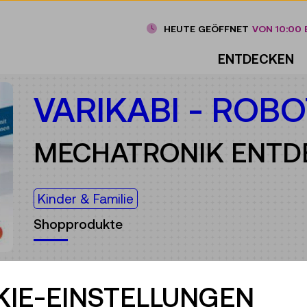
HEUTE GEÖFFNET
VON 10:00 B
ENTDECKEN
VARIKABI - ROB
MECHATRONIK ENTD
Kinder & Familie
Shopprodukte
Als einfach aufzubauender Roboterbausatz m
einer variablen Steuerschaltung zum Stecken
IE-EINSTELLUNGEN
ab 8 Jahren einen spannenden und spielerische