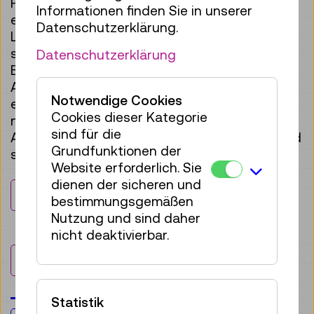
Für die Ausstellung wurde ein Schiebepuzzle
Informationen finden Sie in unserer
entwickelt, mit dem Besucher:innen ab
Datenschutzerklärung.
Lesealter in Kleingruppen die Ausstellung
selbstständig entdecken konnten. Lehr- und
Datenschutzerklärung
Begleitpersonen konnten Puzzles inkl.
Aufgabenblatt am Informationsschalter
Notwendige Cookies
entlehnen und für den Ausstellungsbesuch
Cookies dieser Kategorie
nutzen. Die jeweils drei unterschiedlichen
sind für die
Aufgabenblätter waren in leichter, mittlerer und
Grundfunktionen der
schwieriger Schwierigkeitsstufe verfügbar.
Website erforderlich. Sie
dienen der sicheren und
Leicht
Mittel
Schwer
bestimmungsgemäßen
Nutzung und sind daher
nicht deaktivierbar.
Aktuelle Ausstellungen
Statistik