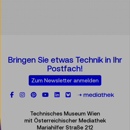
Bringen Sie etwas Technik in Ihr
Postfach!
Zum Newsletter anmelden
Facebook
Instagram
Pinterest
YouTube
LinkedIn
Bluesky
Öste
Technisches Museum Wien
mit Österreichischer Mediathek
Mariahilfer Straße 212