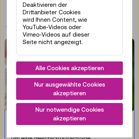
Deaktivieren der
Drittanbieter Cookies
wird Ihnen Content, wie
STORYS ZUM THEMA
YouTube-Videos oder
Vimeo-Videos auf dieser
Seite nicht angezeigt.
Alle Cookies akzeptieren
Nur ausgewählte Cookies
akzeptieren
Nur notwendige Cookies
akzeptieren
Corona gehört ins Museum
Was macht ein Museum eigentlich,
um eine geschichtsträchtige