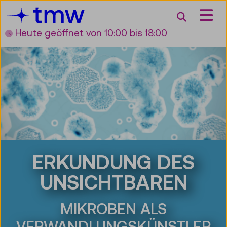
Accesskey [3]
Accesskey [1]
Accesskey [2]
Accesskey [4]
Zum Inhalt
Zum Hauptmenü
Zur Suche
Zur Zielgruppennavigation
Suche
Heute geöffnet
von 10:00 bis 18:00
ERKUNDUNG DES
UNSICHTBAREN
MIKROBEN ALS
VERWANDLUNGSKÜNSTLER