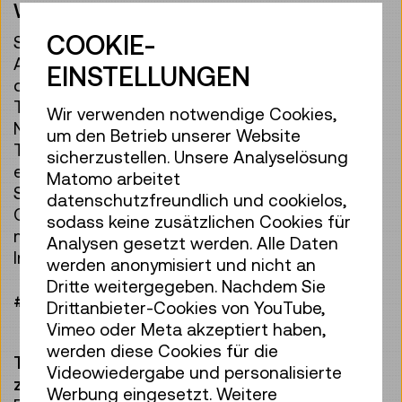
Workshop
Den Viren auf der Spur
COOKIE-
Sowohl die mobile als auch der dauerhafte
Ausstellungsbereich bildetn die Grundlage für
EINSTELLUNGEN
die Schul-Workshops anlässlich des
Themenschwerpunktes der Virologie im
Wir verwenden notwendige Cookies,
November 2025, in denen unter anderem auch
um den Betrieb unserer Website
Techniken aus der Pharmakologie erklärt,
sicherzustellen. Unsere Analyselösung
erfahrbar gemacht und genutzt wurden.
Matomo arbeitet
Spielerisch erlernten Schüler:innen die
datenschutzfreundlich und cookielos,
Grundlagen des Infektionsschutzes und
sodass keine zusätzlichen Cookies für
machten mittels fluoreszierender Lotion virale
Analysen gesetzt werden. Alle Daten
Infektionsketten sichtbar.
werden anonymisiert und nicht an
Dritte weitergegeben. Nachdem Sie
#mikrobenjagd_tmw
Drittanbieter-Cookies von YouTube,
Vimeo oder Meta akzeptiert haben,
werden diese Cookies für die
TIPP FÜR GRUPPEN: Schieb die Viren – werde
Videowiedergabe und personalisierte
zur Virenexpert:in!
Werbung eingesetzt. Weitere