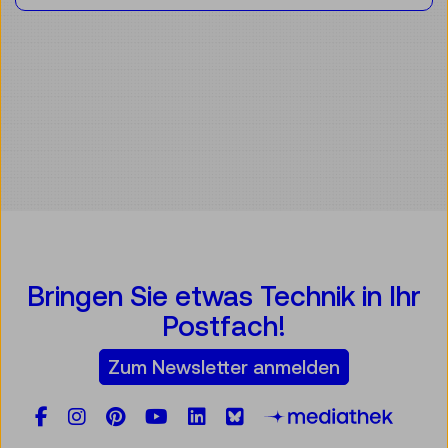
Bringen Sie etwas Technik in Ihr
Postfach!
Zum Newsletter anmelden
Facebook
Instagram
Pinterest
YouTube
LinkedIn
Bluesky
Öste