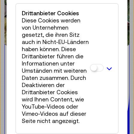
Drittanbieter Cookies
Diese Cookies werden
von Unternehmen
gesetzt, die ihren Sitz
auch in Nicht-EU-Ländern
haben können. Diese
Verpackungen neu denken
Drittanbieter führen die
Informationen unter
Das Müllproblem ist allseits bekannt.
Umständen mit weiteren
Speziell Verpackungen rücken
Daten zusammen. Durch
regelmäßig in den Fokus der
Deaktivieren der
öffentlichen Aufmerksamkeit. Dabei
Drittanbieter Cookies
zeigen wachsende Müllberge an Land
wird Ihnen Content, wie
und zu Wasser, wie dringend es ist,
YouTube-Videos oder
Verpackungen neu zu denken und
Vimeo-Videos auf dieser
differenzierter zu entwickeln.
Seite nicht angezeigt.
Weiterlesen