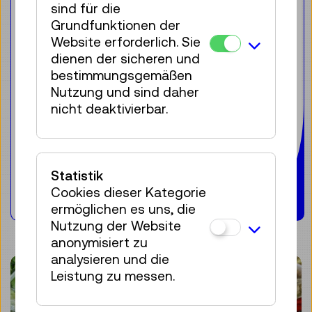
sind für die
Kälte ist in der Ernährung als effiziente
Grundfunktionen der
Konservierungsmethode bekannt.
Website erforderlich. Sie
Temporär speicherbar als Eis, wurde
dienen der sicheren und
das „weiße Gold“ im 19. Jahrhundert
bestimmungsgemäßen
ein wichtiger Wirtschaftsfaktor,
Nutzung und sind daher
besonders die wachsenden
nicht deaktivierbar.
Metropolen hatten einen großen
„Eishunger“.
Statistik
Weiterlesen
Cookies dieser Kategorie
ermöglichen es uns, die
Nutzung der Website
anonymisiert zu
analysieren und die
Leistung zu messen.