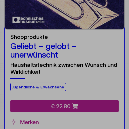
Shopprodukte
Geliebt – gelobt –
unerwünscht
Haushaltstechnik zwischen Wunsch und
Wirklichkeit
Für die Zielgruppe:
Jugendliche & Erwachsene
€ 22,80
Merken