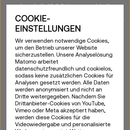
Im Juli 1969 betrat Neil
Armstrong als erster Mensch
COOKIE-
den Mond. Damals galt die
EINSTELLUNGEN
Mondlandung als „größtes
Wir verwenden notwendige Cookies,
Abenteuer der Menschheit“.
um den Betrieb unserer Website
sicherzustellen. Unsere Analyselösung
Zum 50. Jahrestag der
Matomo arbeitet
Mondlandung ließ das
datenschutzfreundlich und cookielos,
sodass keine zusätzlichen Cookies für
Technische Museum die
Analysen gesetzt werden. Alle Daten
technische Großtat
werden anonymisiert und nicht an
Dritte weitergegeben. Nachdem Sie
wiederaufleben und zeigte
Drittanbieter-Cookies von YouTube,
seine Großmodelle des
Vimeo oder Meta akzeptiert haben,
werden diese Cookies für die
Apolloprogramms der NASA.
Videowiedergabe und personalisierte