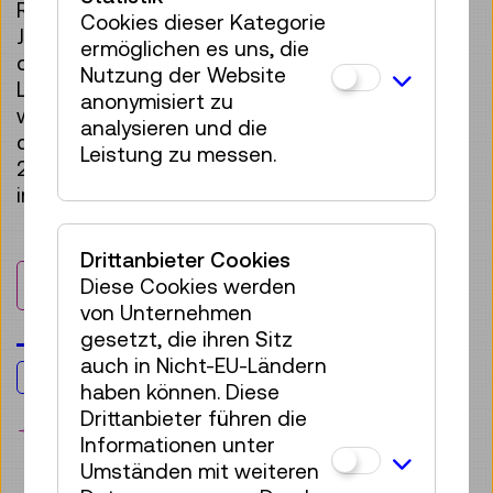
Rückblick auf das „Space Race“ der 1960er-
Cookies dieser Kategorie
Jahre, das Thema Frauen und NASA und auf
ermöglichen es uns, die
den Besuch von Apollo-13-Astronaut James
Nutzung der Website
Lovell 1971 im Technischen Museum Wien
anonymisiert zu
wurden ebenso gezeigt wie ein Ausblick auf
analysieren und die
das kommende „Space Race“ zum Mond der
Leistung zu messen.
2020er-Jahre mit dem geplanten Bau eines
internationalen Monddorfes.
Drittanbieter Cookies
Aktuelle Ausstellungen
Diese Cookies werden
von Unternehmen
gesetzt, die ihren Sitz
auch in Nicht-EU-Ländern
Für alle
haben können. Diese
Drittanbieter führen die
Merken
Informationen unter
Umständen mit weiteren