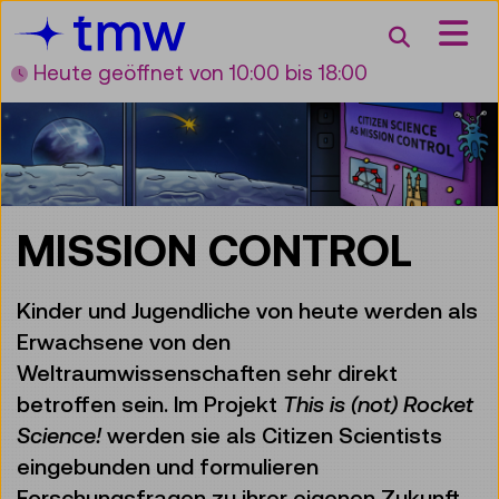
Accesskey [3]
Accesskey [1]
Accesskey [2]
Accesskey [4]
Zum Inhalt
Zum Hauptmenü
Zur Suche
Zur Zielgruppennavigation
Suche
Heute geöffnet
von 10:00 bis 18:00
MISSION CONTROL
Kinder und Jugendliche von heute werden als
Erwachsene von den
Weltraumwissenschaften sehr direkt
betroffen sein. Im Projekt
This is (not) Rocket
Science!
werden sie als Citizen Scientists
eingebunden und formulieren
Forschungsfragen zu ihrer eigenen Zukunft.