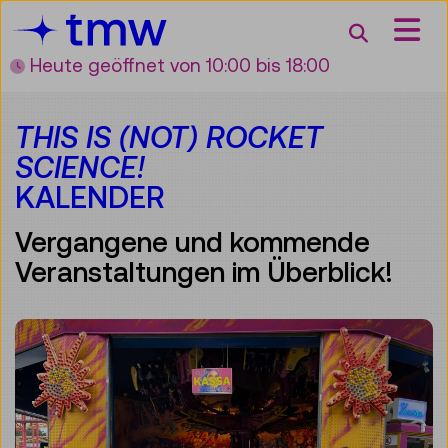
Accesskey [3]
Accesskey [1]
Accesskey [2]
Accesskey [4]
Zum Inhalt
Zum Hauptmenü
Zur Suche
Zur Zielgruppennavigation
Suche
Heute geöffnet
von 10:00 bis 18:00
THIS IS (NOT) ROCKET
SCIENCE!
KALENDER
Vergangene und kommende
Veranstaltungen im Überblick!