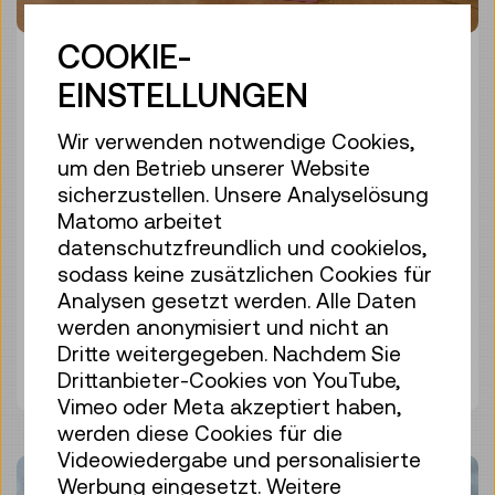
COOKIE-
WELTRAUM FÜR ALLE!?
EINSTELLUNGEN
DIE MISSION PRATER
Wir verwenden notwendige Cookies,
NIMMT GESTALT AN
um den Betrieb unserer Website
sicherzustellen. Unsere Analyselösung
25. April 2025
Matomo arbeitet
datenschutzfreundlich und cookielos,
Technisches Museum Wien
sodass keine zusätzlichen Cookies für
Analysen gesetzt werden. Alle Daten
werden anonymisiert und nicht an
Dritte weitergegeben. Nachdem Sie
Mehr erfahren
Drittanbieter-Cookies von YouTube,
Vimeo oder Meta akzeptiert haben,
werden diese Cookies für die
Videowiedergabe und personalisierte
Werbung eingesetzt. Weitere