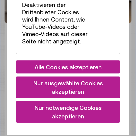
Deaktivieren der
Drittanbieter Cookies
wird Ihnen Content, wie
YouTube-Videos oder
Vimeo-Videos auf dieser
VOM PRATER INS
Seite nicht angezeigt.
MUSEUM UND WIEDER
ZURÜCK MIT
Alle Cookies akzeptieren
AUGMENTED REALITY
04. April 2025
Nur ausgewählte Cookies
akzeptieren
Technisches Museum Wien
Nur notwendige Cookies
akzeptieren
Mehr erfahren