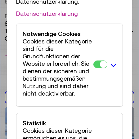
Benutzung zulassen.
Datenschutzerklärung.
Datenschutzerklärung
Bis heute wurden fast 150 neue Hands-On für
Sonder- und Dauerausstellungen im
Technischen Museum Wien eigens vom Hands-
Notwendige Cookies
On-Team entwickelt und gebaut.
Cookies dieser Kategorie
sind für die
Merken
Grundfunktionen der
Website erforderlich. Sie
dienen der sicheren und
bestimmungsgemäßen
Nutzung und sind daher
nicht deaktivierbar.
AUSSTELLUNG(EN)
Statistik
Cookies dieser Kategorie
ermöglichen es uns, die