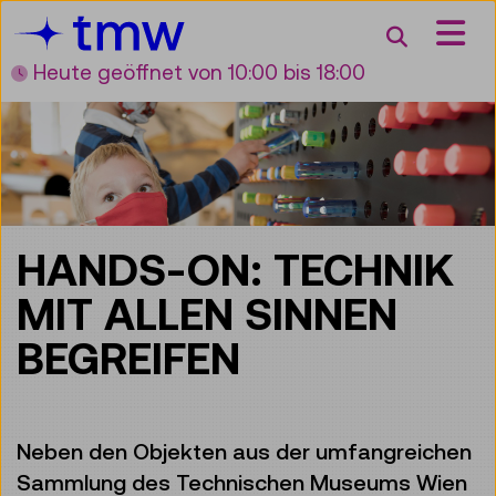
Accesskey [3]
Accesskey [1]
Accesskey [2]
Accesskey [4]
Zum Inhalt
Zum Hauptmenü
Zur Suche
Zur Zielgruppennavigation
Suche
Heute geöffnet
von 10:00 bis 18:00
HANDS-ON: TECHNIK
MIT ALLEN SINNEN
BEGREIFEN
Neben den Objekten aus der umfangreichen
Sammlung des Technischen Museums Wien