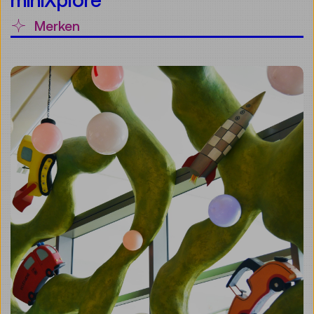
miniXplore
Merken