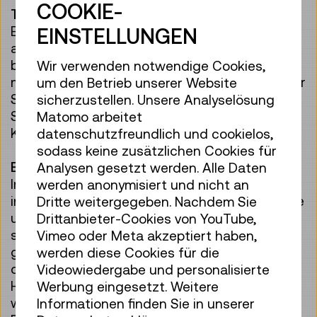
COOKIE-
Teamarbeit
Eine Vielzahl an Spezialist:innen ist mittlerweile
EINSTELLUNGEN
an der Entwicklung und am Bau von Hands-On
beteiligt. Die umfangreiche Zusammenarbeit
Wir verwenden notwendige Cookies,
mit der Tischlerei, der Grafikproduktion und der
um den Betrieb unserer Website
Schlosserei des Museums sowie mit externen
sicherzustellen. Unsere Analyselösung
Spezialist:innen sei hier als eine von vielen
Matomo arbeitet
Komponenten erwähnt.
datenschutzfreundlich und cookielos,
sodass keine zusätzlichen Cookies für
Evaluation
Analysen gesetzt werden. Alle Daten
In der Mitmachausstellung „In Bewegung“ wird
werden anonymisiert und nicht an
in Kooperation mit Wissenschaftspartnern eine
Dritte weitergegeben. Nachdem Sie
umfangreiche Evaluation durchgeführt. Es wird
Drittanbieter-Cookies von YouTube,
sowohl das Besucher:innenverhalten in der
Vimeo oder Meta akzeptiert haben,
gesamten Ausstellung als auch in Bezug auf
werden diese Cookies für die
die Hands-On untersucht. Zusätzlich sind alle
Videowiedergabe und personalisierte
Hands-On mit Zählwerken ausgestattet, die
Werbung eingesetzt. Weitere
weitere Rückschlüsse auf die Art der
Informationen finden Sie in unserer