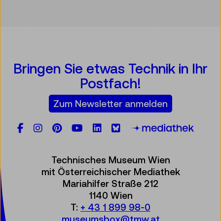
Bringen Sie etwas Technik in Ihr
Postfach!
Zum Newsletter anmelden
Facebook
Instagram
Pinterest
YouTube
LinkedIn
Bluesky
Öste
Technisches Museum Wien
mit Österreichischer Mediathek
Mariahilfer Straße 212
1140 Wien
T:
+ 43 1 899 98-0
museumsbox@tmw.at