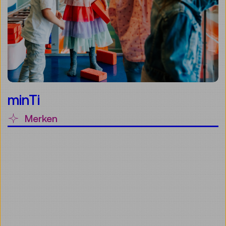
minTi
Merken