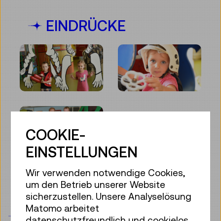
EINDRÜCKE
COOKIE-
EINSTELLUNGEN
Wir verwenden notwendige Cookies,
um den Betrieb unserer Website
sicherzustellen. Unsere Analyselösung
Matomo arbeitet
STORYS ZUM THEMA
datenschutzfreundlich und cookielos,