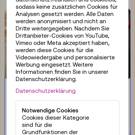
sodass keine zusätzlichen Cookies für
Analysen gesetzt werden. Alle Daten
werden anonymisiert und nicht an
Dritte weitergegeben. Nachdem Sie
Drittanbieter-Cookies von YouTube,
Vimeo oder Meta akzeptiert haben,
werden diese Cookies für die
Videowiedergabe und personalisierte
Werbung eingesetzt. Weitere
Informationen finden Sie in unserer
Datenschutzerklärung.
Hands-On: Technik mit allen
Datenschutzerklärung
Sinnen begreifen
Neben den Objekten aus der
Notwendige Cookies
umfangreichen Sammlung des
Cookies dieser Kategorie
Technischen Museums Wien locken
sind für die
insbesondere die interaktiven
Grundfunktionen der