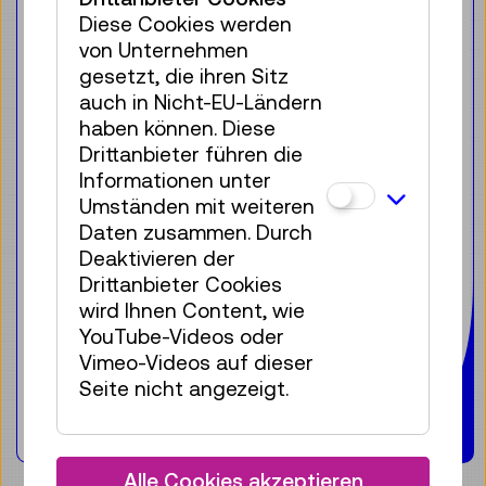
Von klein auf nachhaltig
Diese Cookies werden
unterwegs
von Unternehmen
gesetzt, die ihren Sitz
Kinderfahrräder haben sich
auch in Nicht-EU-Ländern
mittlerweile als eigenständiges
haben können. Diese
Produkt emanzipiert und sind nicht
Drittanbieter führen die
mehr bloß ein „kleineres“
Informationen unter
Erwachsenenrad. Um diese
Umständen mit weiteren
Entwicklung zu veranschaulichen, hat
Daten zusammen. Durch
das Technische Museum Wien nun ein
Deaktivieren der
ganz besonderes Kinderfahrrad in die
Drittanbieter Cookies
Sammlung aufgenommen: Das
wird Ihnen Content, wie
500.000ste woom bike des
YouTube-Videos oder
Klosterneuburger
Vimeo-Videos auf dieser
Kinderfahrradherstellers.
Seite nicht angezeigt.
Weiterlesen
Alle Cookies akzeptieren