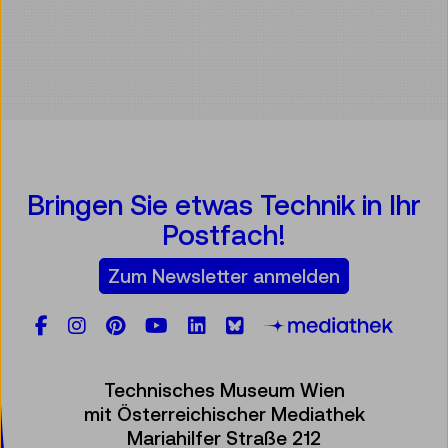
Bringen Sie etwas Technik in Ihr
Postfach!
Zum Newsletter anmelden
Facebook
Instagram
Pinterest
YouTube
LinkedIn
Bluesky
Öste
Technisches Museum Wien
mit Österreichischer Mediathek
Mariahilfer Straße 212