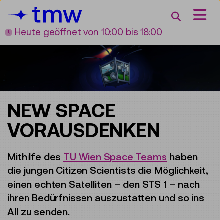
Accesskey [3]
Accesskey [1]
Accesskey [2]
Accesskey [4]
Zum Inhalt
Zum Hauptmenü
Zur Suche
Zur Zielgruppennavigation
Suche
Heute geöffnet
von 10:00 bis 18:00
NEW SPACE
VORAUSDENKEN
Mithilfe des
TU Wien Space Teams
haben
die jungen Citizen Scientists die Möglichkeit,
einen echten Satelliten – den STS 1 – nach
ihren Bedürfnissen auszustatten und so ins
All zu senden.