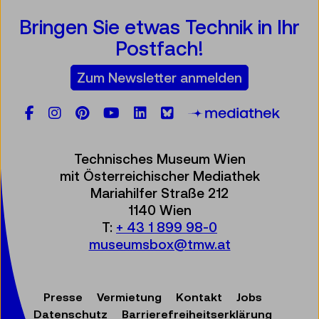
Bringen Sie etwas Technik in Ihr
Postfach!
Zum Newsletter anmelden
Facebook
Instagram
Pinterest
YouTube
LinkedIn
Bluesky
Öste
Technisches Museum Wien
mit Österreichischer Mediathek
Mariahilfer Straße 212
1140 Wien
T:
+ 43 1 899 98-0
museumsbox@tmw.at
Presse
Vermietung
Kontakt
Jobs
Datenschutz
Barrierefreiheitserklärung