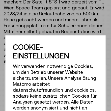
machen: Der Satellit STS 1 wird derzeit vom TU
Wien Space Team geplant und gebaut. Er wird
2023/24 in eine Umlaufbahn von ca. 500 km
Höhe gebracht werden und mehre Jahre als
Forschungsplattform für Schüler:innen dienen.
Mit einer selbst gebauten Bodenstation wird
es in den Partnerschulen möglich sein, die
dabei gesammelten Daten gemeinsam
COOKIE-
auszuwerten. Welche Daten gesammelt
EINSTELLUNGEN
werden sollen, wird sich erst im Prozess
entscheiden.
Wir verwenden notwendige Cookies,
Kontakt
um den Betrieb unserer Website
sicherzustellen. Unsere Analyselösung
rocket@tmw.at
Matomo arbeitet
datenschutzfreundlich und cookielos,
Workshops &
sodass keine zusätzlichen Cookies für
Analysen gesetzt werden. Alle Daten
Veranstaltungen
werden anonymisiert und nicht an