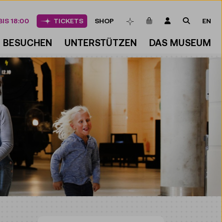
ARTIKEL IM WAREN
LOGIN
SUCHE
IS 18:00
TICKETS
SHOP
EN
MERKLISTE
BESUCHEN
UNTERSTÜTZEN
DAS MUSEUM