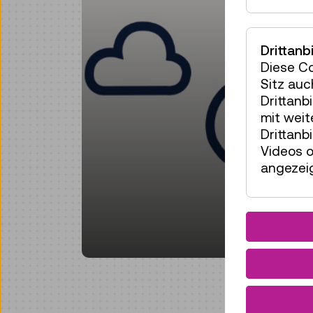
Drittanb
Diese C
Sitz auc
Drittanb
mit wei
Drittanb
Videos o
angezeig