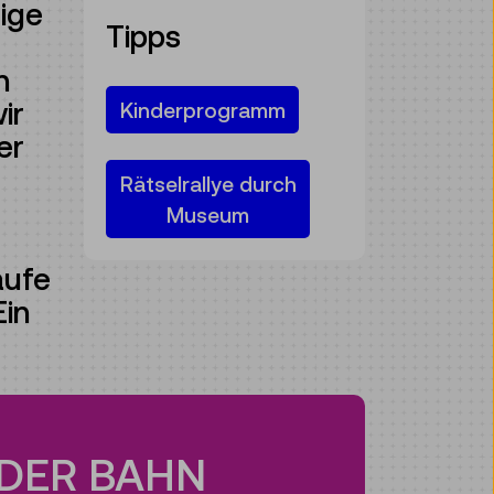
tige
Tipps
n
ir
Kinderprogramm
er
Rätselrallye durch
Museum
aufe
Ein
 DER BAHN