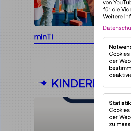
von YouTub
für die Vi
Weitere In
Datenschu
minTi
Notwend
Cookies 
der Webs
bestimm
deaktivi
KINDERPROG
Statistik
Cookies 
der Webs
zu mess