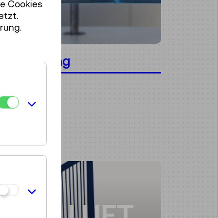
se Cookies
etzt.
rung.
n Bewegung
 WIE LUFT