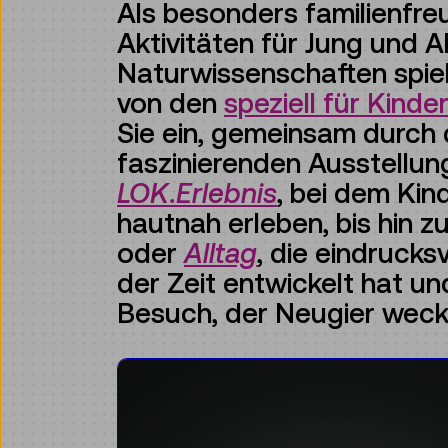
Als besonders familienfre
Aktivitäten für Jung und A
Naturwissenschaften spie
von den
speziell für Kind
Sie ein, gemeinsam durch
faszinierenden Ausstellu
LOK.Erlebnis
, bei dem Ki
hautnah erleben, bis hin 
oder
Alltag
, die eindrucks
der Zeit entwickelt hat un
Besuch, der Neugier weckt