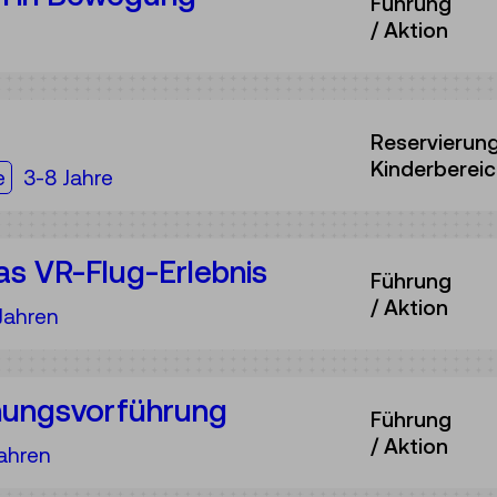
Führung
/ Aktion
ppe:
Reservierun
Kinderberei
ppe:
e
3-8 Jahre
as VR-Flug-Erlebnis
Führung
/ Aktion
ppe:
Jahren
ungsvorführung
Führung
/ Aktion
ppe:
ahren