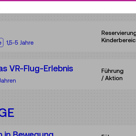
Reservierun
Kinderberei
ppe:
e
1,5-5 Jahre
as VR-Flug-Erlebnis
Führung
/ Aktion
ppe:
Jahren
AGE
n in Bewegung