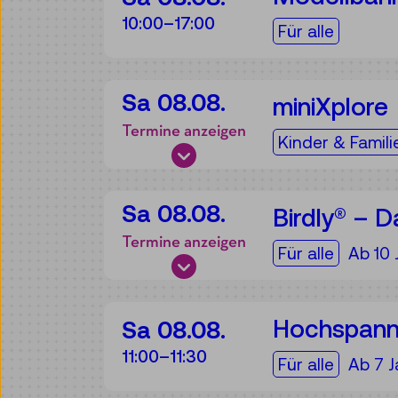
10:00–17:00
Für die Zielgru
Für alle
Sa 08.08.
miniXplore
Termine anzeigen
Für die Zielgru
Kinder & Famili
Sa 08.08.
Birdly® – D
Termine anzeigen
Für die Zielgru
Für alle
Ab 10 
Hochspann
Sa 08.08.
11:00–11:30
Für die Zielgru
Für alle
Ab 7 J