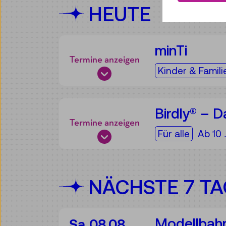
HEUTE
minTi
Termine anzeigen
Für die Zielgru
Kinder & Famili
Birdly® – D
Termine anzeigen
Für die Zielgru
Für alle
Ab 10 
NÄCHSTE 7 T
Modellbah
Sa 08.08.