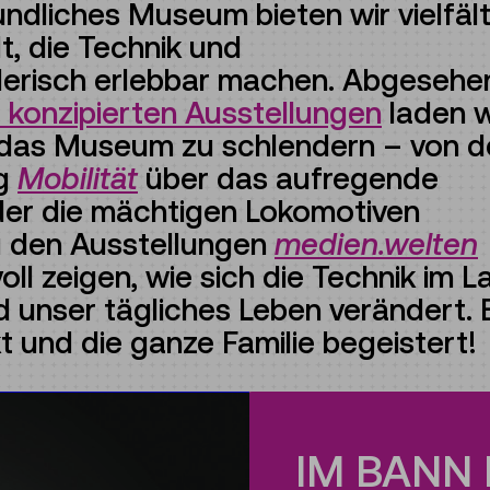
undliches Museum bieten wir vielfäl
lt, die Technik und
lerisch erlebbar machen. Abgesehe
er konzipierten Ausstellungen
laden w
 das Museum zu schlendern – von d
ng
Mobilität
über das aufregende
nder die mächtigen Lokomotiven
zu den Ausstellungen
medien.welten
voll zeigen, wie sich die Technik im L
d unser tägliches Leben verändert. 
 und die ganze Familie begeistert!
IM BANN