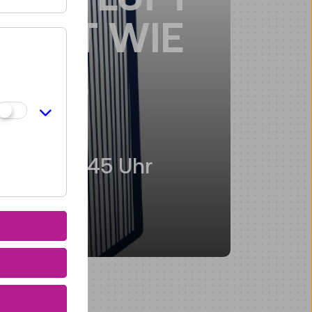
HART WIE
TAHL
ührung
 14:00–14:45 Uhr
ur Führung