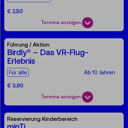
€ 2,50
Termine anzeigen
Führung / Aktion
Birdly® – Das VR-Flug-
Erlebnis
Für die Zielgruppe:
Für alle
Ab 10 Jahren
€ 3,90
Termine anzeigen
Reservierung Kinderbereich
minTi