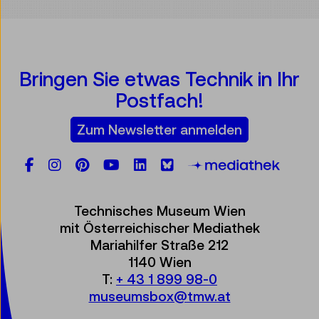
Bringen Sie etwas Technik in Ihr
Postfach!
Zum Newsletter anmelden
Facebook
Instagram
Pinterest
YouTube
LinkedIn
Bluesky
Öste
Technisches Museum Wien
mit Österreichischer Mediathek
Mariahilfer Straße 212
1140 Wien
T:
+ 43 1 899 98-0
museumsbox@tmw.at