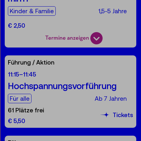
Für die Zielgruppe:
Kinder & Familie
1,5-5 Jahre
€ 2,50
Termine anzeigen
Führung / Aktion
11:15
–
11:45
Hochspannungsvorführung
Für die Zielgruppe:
Für alle
Ab 7 Jahren
61 Plätze frei
Tickets
€ 5,50