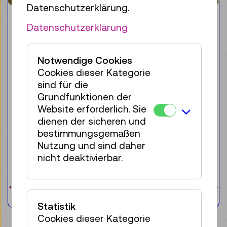
Datenschutzerklärung.
Workshop
Datenschutzerklärung
Digibot – digitaler Bildung
auf der Spur
Notwendige Cookies
Cookies dieser Kategorie
Für die Zielgruppe:
Kinder & Familie
sind für die
7–12 Jahre
Grundfunktionen der
Website erforderlich. Sie
Roboter als Hilfe für den Menschen sind
dienen der sicheren und
den meisten wohl bekannt – doch wie
bestimmungsgemäßen
funktionieren sie eigentlich?
Nutzung und sind daher
nicht deaktivierbar.
Sa 15.08.
11:00
–
13:00
25 Plätze frei
€ 7,50
Statistik
Cookies dieser Kategorie
Tickets